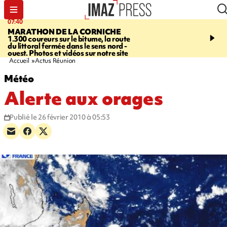
07:40
10:33
MARATHON DE LA CORNICHE
ASSOCIATIONS
Protec
1.300 coureurs sur le bitume, la route
l’enfance - une nouvelle
du littoral fermée dans le sens nord -
Stop VIF organisée à La
ouest. Photos et vidéos sur notre site
Accueil
Actus Réunion
Météo
Alerte aux orages
Publié le 26 février 2010 à 05:53