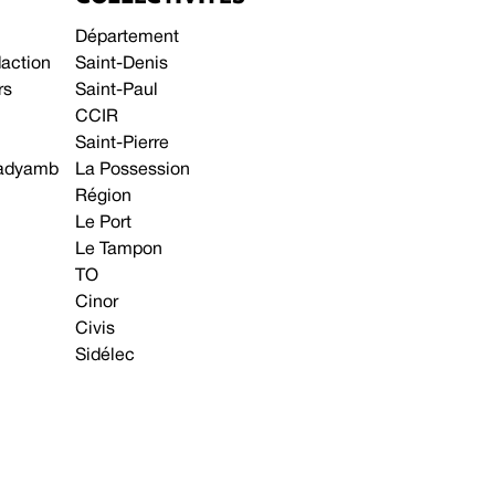
Département
daction
Saint-Denis
rs
Saint-Paul
CCIR
Saint-Pierre
 gadyamb
La Possession
Région
Le Port
Le Tampon
TO
Cinor
Civis
Sidélec
Annonces légales
Avis & Marchés publics