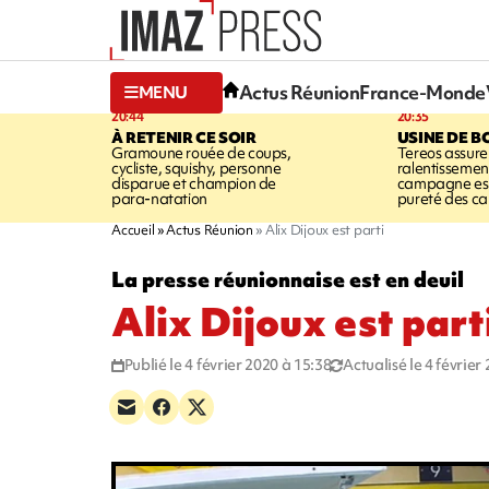
Actus Réunion
France-Monde
MENU
20:44
20:35
À RETENIR CE SOIR
USINE DE B
Gramoune rouée de coups,
Tereos assure
cycliste, squishy, personne
ralentissemen
disparue et champion de
campagne est l
para-natation
pureté des c
Accueil
Actus Réunion
Alix Dijoux est parti
La presse réunionnaise est en deuil
Alix Dijoux est part
Publié le 4 février 2020 à 15:38
Actualisé le 4 février