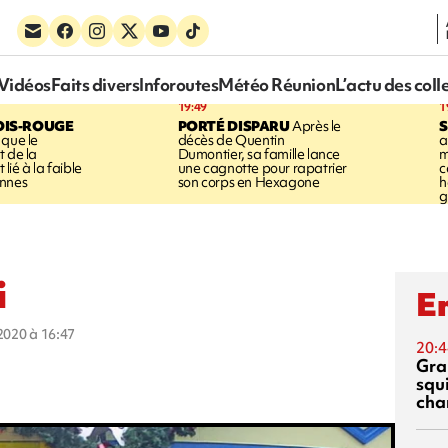
Vidéos
Faits divers
Inforoutes
Météo Réunion
L’actu des coll
19:49
1
OIS-ROUGE
PORTÉ DISPARU
Après le
S
 que le
décès de Quentin
a
t de la
Dumontier, sa famille lance
m
ié à la faible
une cagnotte pour rapatrier
c
annes
son corps en Hexagone
h
g
i
En
 2020 à 16:47
20:4
Gra
squ
cha