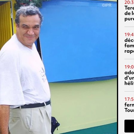
20:3
Ter
de l
pur
19:4
déc
fam
rap
19:0
ado
d'un
hél
17:5
fer
Tour