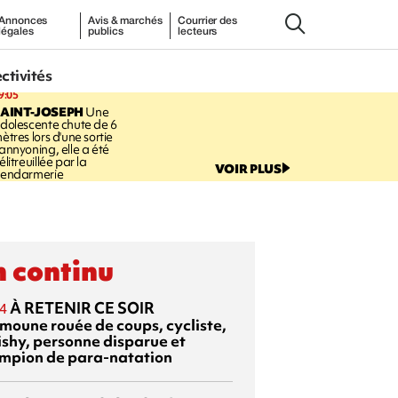
Annonces
Avis & marchés
Courrier des
légales
publics
lecteurs
ectivités
9:05
AINT-JOSEPH
Une
dolescente chute de 6
ètres lors d'une sortie
annyoning, elle a été
élitreuillée par la
VOIR PLUS
endarmerie
 continu
À RETENIR CE SOIR
4
moune rouée de coups, cycliste,
ishy, personne disparue et
mpion de para-natation