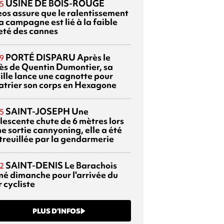
USINE DE BOIS-ROUGE
5
eos assure que le ralentissement
a campagne est lié à la faible
eté des cannes
PORTÉ DISPARU
Après le
9
ès de Quentin Dumontier, sa
ille lance une cagnotte pour
atrier son corps en Hexagone
SAINT-JOSEPH
Une
5
lescente chute de 6 mètres lors
e sortie cannyoning, elle a été
itreuillée par la gendarmerie
SAINT-DENIS
Le Barachois
2
mé dimanche pour l'arrivée du
 cycliste
PLUS D’INFOS