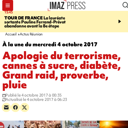
15:45
20:17
TOUR DE FRANCE
La lauréate
À RETENIR CE SOIR
Sé
sortante Pauline Ferrand-Prévot
routière, concours de nou
abandonne avant la 8e étape
du littoral fermée, courr
Darmanin et évacuation
Accueil
Actus Réunion
À la une du mercredi 4 octobre 2017
Apologie du terrorisme,
cannes à sucre, diabète,
Grand raid, proverbe,
pluie
Publié le 4 octobre 2017 à 00:35
Actualisé le 4 octobre 2017 à 06:23