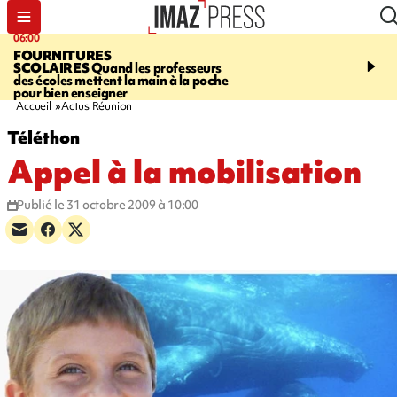
06:00
08:37
FOURNITURES
REQUIN BOULEDOG
SCOLAIRES
Quand les professeurs
APERÇU
La flamme rou
des écoles mettent la main à la poche
maintenue pendant 48 h
pour bien enseigner
l'Étang-Salé
Accueil
Actus Réunion
Téléthon
Appel à la mobilisation
Publié le 31 octobre 2009 à 10:00