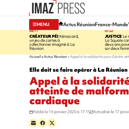
Actus Réunion
France-Monde
MENU
08:11
07:22
CRÉATEUR PÉI
Xénoscard,
JUSTICE
Le 
un jeu de cartes à
La Squale c
collectionner imaginé à La
deux ans pour
Réunion
sur deux fem
Accueil
Actus Réunion
Appel à la solidarité pour Génita a
Elle doit se faire opérer à La Réunion
Appel à la solidarit
atteinte de malform
cardiaque
Publié le 14 janvier 2020 à 17:15
Actualisé le 17 janv