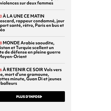
 violences sur deux femmes
À LA UNE CE MATIN
0
oscard, rappeur condamné, jour
port santé, rétro, Paris en bus et
éo
MONDE
Arabie saoudite,
8
istan et Turquie scellent un
te de défense en pleine guerre
Moyen-Orient
À RETENIR CE SOIR
Vols vers
6
sie, mort d'une gramoune,
ottes minute, Guan Di et jeunes
tballeurs
PLUS D’INFOS