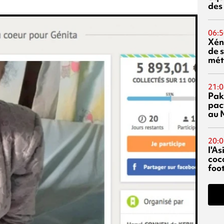
des
06:5
Xén
de s
mét
21:0
Pak
pac
au 
20:0
l'A
coc
foo