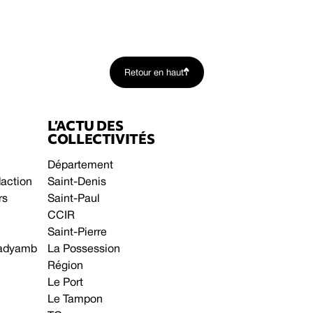
Retour en haut
L’ACTU DES
COLLECTIVITÉS
Département
daction
Saint-Denis
rs
Saint-Paul
CCIR
Saint-Pierre
 gadyamb
La Possession
Région
Le Port
Le Tampon