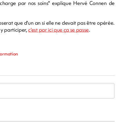
n charge par nos soins" explique Hervé Connen de
oserat que d'un an si elle ne devait pas être opérée.
y participer,
c'est par ici que ça se passe
.
lformation