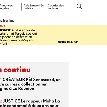
Annonces
Avis & marchés
Courrier des
légales
publics
lecteurs
ectivités
1:08
MONDE
Arabie saoudite,
akistan et Turquie scellent
n pacte de défense en
leine guerre au Moyen-
VOIR PLUS
rient
 continu
CRÉATEUR PÉI
Xénoscard, un
1
de cartes à collectionner
giné à La Réunion
JUSTICE
Le rappeur Moha La
2
ale condamné à deux ans pour