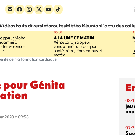
Vidéos
Faits divers
Inforoutes
Météo Réunion
L’actu des coll
06:50
2
rappeur Moha
À LA UNE CE MATIN
ondamné à
Xénoscard, rappeur
P
 des violences
condamné, jour de sport
u
mes
santé, rétro, Paris en bus et
p
météo
O
tteinte de malformation cardiaque
é pour Génita
En
ation
08:1
jeu 
ima
ier 2020 à 09:58
07:2
Squ