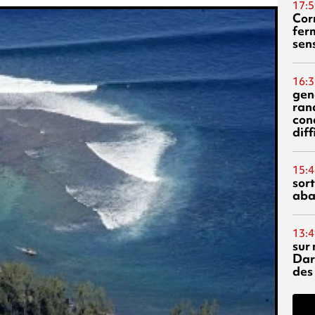
17:5
Corn
fer
sen
16:3
gen
ran
con
diff
15:4
sor
aba
13:4
sur 
Dar
des