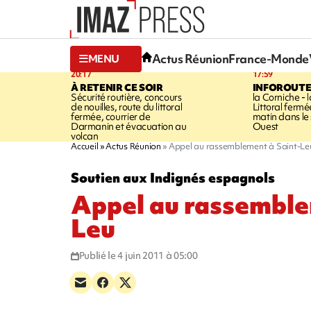
Actus Réunion
France-Monde
MENU
20:17
17:59
À RETENIR CE SOIR
INFOROUT
Sécurité routière, concours
la Corniche - 
de nouilles, route du littoral
Littoral ferm
fermée, courrier de
matin dans le
Darmanin et évacuation au
Ouest
volcan
Accueil
Actus Réunion
Appel au rassemblement à Saint-Le
Soutien aux Indignés espagnols
Appel au rassemble
Leu
Publié le 4 juin 2011 à 05:00