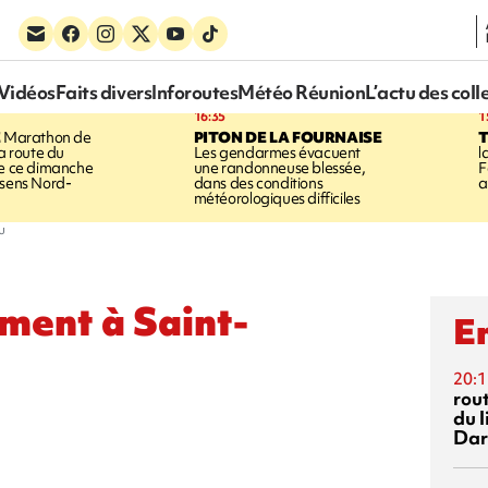
Vidéos
Faits divers
Inforoutes
Météo Réunion
L’actu des coll
16:35
1
E
Marathon de
PITON DE LA FOURNAISE
la route du
Les gendarmes évacuent
l
ée ce dimanche
une randonneuse blessée,
F
 sens Nord-
dans des conditions
a
météorologiques difficiles
u
ment à Saint-
En
20:1
rout
du l
Dar