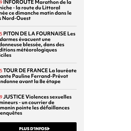
INFOROUTE
Marathon de la
9
iche - la route du Littoral
mée ce dimanche matin dans le
s Nord-Ouest
PITON DE LA FOURNAISE
Les
5
darmes évacuent une
donneuse blessée, dans des
ditions météorologiques
iciles
TOUR DE FRANCE
La lauréate
5
tante Pauline Ferrand-Prévot
ndonne avant la 8e étape
JUSTICE
Violences sexuelles
9
mineurs - un courrier de
manin pointe les défaillances
 enquêtes
PLUS D’INFOS