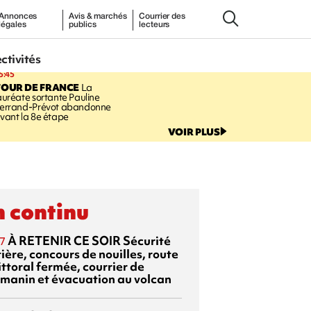
Annonces
Avis & marchés
Courrier des
légales
publics
lecteurs
ectivités
5:45
TOUR DE FRANCE
La
auréate sortante Pauline
errand-Prévot abandonne
vant la 8e étape
VOIR PLUS
 continu
À RETENIR CE SOIR
Sécurité
7
ière, concours de nouilles, route
ittoral fermée, courrier de
manin et évacuation au volcan