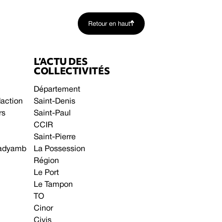
Retour en haut
L’ACTU DES
COLLECTIVITÉS
Département
daction
Saint-Denis
rs
Saint-Paul
CCIR
Saint-Pierre
 gadyamb
La Possession
Région
Le Port
Le Tampon
TO
Cinor
Civis