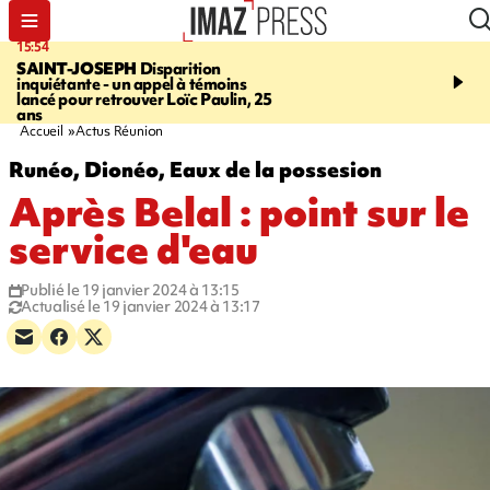
15:54
17:52
SAINT-JOSEPH
Disparition
SAINT-DENIS
Le Barac
inquiétante - un appel à témoins
dimanche pour l'arrivée
lancé pour retrouver Loïc Paulin, 25
cycliste
ans
Accueil
Actus Réunion
Runéo, Dionéo, Eaux de la possesion
Après Belal : point sur le
service d'eau
Publié le 19 janvier 2024 à 13:15
Actualisé le 19 janvier 2024 à 13:17