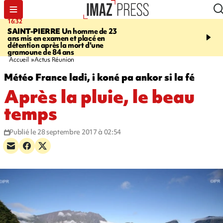
16:32
21:08
SAINT-PIERRE
Un homme de 23
MONDE
Arabie saoudit
ans mis en examen et placé en
et Turquie scellent un p
détention après la mort d'une
défense en pleine guerr
gramoune de 84 ans
Orient
Accueil
Actus Réunion
Météo France ladi, i koné pa ankor si la fé
Après la pluie, le beau
temps
Publié le 28 septembre 2017 à 02:54