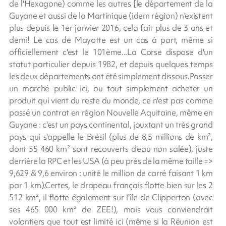
de l'Hexagone) comme les autres [le département de la
Guyane et aussi de la Martinique (idem région) n'existent
plus depuis le 1er janvier 2016, cela fait plus de 3 ans et
demi! Le cas de Mayotte est un cas à part, même si
officiellement c'est le 101ème...La Corse dispose d'un
statut particulier depuis 1982, et depuis quelques temps
les deux départements ont été simplement dissous.Passer
un marché public ici, ou tout simplement acheter un
produit qui vient du reste du monde, ce n'est pas comme
passé un contrat en région Nouvelle Aquitaine, même en
Guyane : c'est un pays continental, jouxtant un très grand
pays qui s'appelle le Brésil (plus de 8,5 millions de km²,
dont 55 460 km² sont recouverts d'eau non salée), juste
derrière la RPC et les USA (à peu près de la même taille =>
9,629 & 9,6 environ : unité le million de carré faisant 1 km
par 1 km).Certes, le drapeau français flotte bien sur les 2
512 km², il flotte également sur l'île de Clipperton (avec
ses 465 000 km² de ZEE!), mais vous conviendrait
volontiers que tout est limité ici (même si la Réunion est