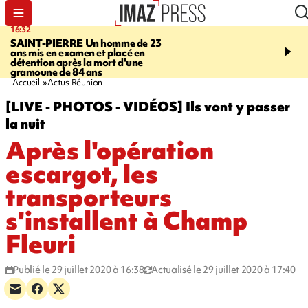
16:32
21:08
SAINT-PIERRE
Un homme de 23
MONDE
Arabie saoudit
ans mis en examen et placé en
et Turquie scellent un p
détention après la mort d'une
défense en pleine guerr
gramoune de 84 ans
Orient
Accueil
Actus Réunion
[LIVE - PHOTOS - VIDÉOS] Ils vont y passer
la nuit
Après l'opération
escargot, les
transporteurs
s'installent à Champ
Fleuri
Publié le 29 juillet 2020 à 16:38
Actualisé le 29 juillet 2020 à 17:40