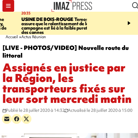
20:35
19:49
USINE DE BOIS-ROUGE
Tereos
PORTÉ DISPARU
Après
assure que le ralentissement de la
Quentin Dumontier, sa f
campagne est lié à la faible pureté
une cagnotte pour rapat
des cannes
corps en Hexagone
Accueil
Actus Réunion
[LIVE - PHOTOS/VIDEO] Nouvelle route du
littoral
Assignés en justice par
la Région, les
transporteurs fixés sur
leur sort mercredi matin
Publié le 28 juillet 2020 à 14:32
Actualisé le 28 juillet 2020 à 15:00