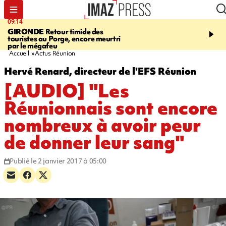
:14
08:26
IRONDE
Retour timide des
SALAZIE
Cascade blanche, 
uristes au Porge, encore meurtri
rencontre d'un géant de 600
r le mégafeu
Photos et vidéos sur notre sit
Accueil
Actus Réunion
Hervé Renard, directeur de l'EFS Réunion
[AUDIO] "Les
Réunionnais sont encore
nombreux à avoir peur
de donner leur sang"
Publié le 2 janvier 2017 à 05:00