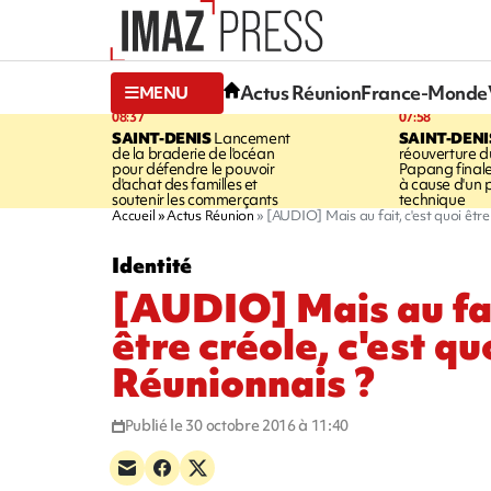
Actus Réunion
France-Monde
MENU
08:37
07:58
SAINT-DENIS
Lancement
SAINT-DENI
de la braderie de l'océan
réouverture d
pour défendre le pouvoir
Papang final
d'achat des familles et
à cause d'un
soutenir les commerçants
technique
Accueil
Actus Réunion
[AUDIO] Mais au fait, c'est quoi être 
Identité
[AUDIO] Mais au fait
être créole, c'est qu
Réunionnais ?
Publié le 30 octobre 2016 à 11:40