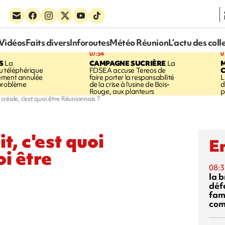
Vidéos
Faits divers
Inforoutes
Météo Réunion
L’actu des coll
07:54
0
S
La
CAMPAGNE SUCRIÈRE
La
u téléphérique
FDSEA accuse Tereos de
ement annulée
faire porter la responsabilité
L
 problème
de la crise à l'usine de Bois-
d
Rouge, aux planteurs
p
créole, c'est quoi être Réunionnais ?
, c'est quoi
En
oi être
08:3
la 
déf
fami
com