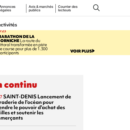
Annonces
Avis & marchés
Courrier des
légales
publics
lecteurs
ectivités
7:23
MARATHON DE LA
CORNICHE
La route du
ittoral transformée en piste
e course pour plus de 1.300
VOIR PLUS
articipants
 continu
SAINT-DENIS
Lancement de
7
braderie de l'océan pour
endre le pouvoir d'achat des
lles et soutenir les
merçants