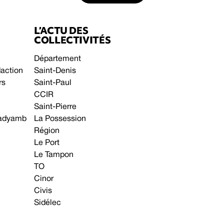
L’ACTU DES
COLLECTIVITÉS
Département
daction
Saint-Denis
rs
Saint-Paul
CCIR
Saint-Pierre
 gadyamb
La Possession
Région
Le Port
Le Tampon
TO
Cinor
Civis
Sidélec