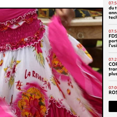
07:5
du 
ann
tec
07:5
FDS
port
l'u
07:2
CO
tra
plu
07:0
RO