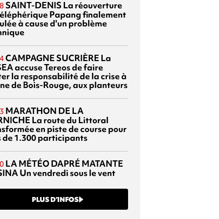
SAINT-DENIS
La réouverture
8
téléphérique Papang finalement
ulée à cause d'un problème
hnique
CAMPAGNE SUCRIÈRE
La
4
EA accuse Tereos de faire
er la responsabilité de la crise à
sine de Bois-Rouge, aux planteurs
MARATHON DE LA
3
RNICHE
La route du Littoral
nsformée en piste de course pour
s de 1.300 participants
LA MÉTÉO DAPRÉ MATANTE
0
SINA
Un vendredi sous le vent
PLUS D’INFOS