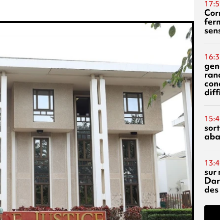
17:5
Corn
fer
sen
16:3
gen
ran
con
diff
15:4
sor
aba
13:4
sur 
Dar
des