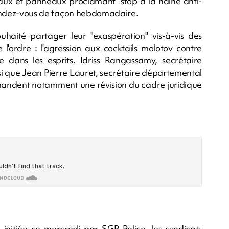
aux et panneaux proclamant "stop à la haine anti-
e rendez-vous de façon hebdomadaire.
haité partager leur "exaspération" vis-à-vis des
l'ordre : l'agression aux cocktails molotov contre
e dans les esprits. Idriss Rangassamy, secrétaire
si que Jean Pierre Lauret, secrétaire départemental
 demandent notamment une révision du cadre juridique
 initiée ce mercredi par SGP Police, les syndicats