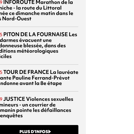
INFOROUTE
Marathon de la
9
iche - la route du Littoral
mée ce dimanche matin dans le
s Nord-Ouest
PITON DE LA FOURNAISE
Les
5
darmes évacuent une
donneuse blessée, dans des
ditions météorologiques
iciles
TOUR DE FRANCE
La lauréate
5
tante Pauline Ferrand-Prévot
ndonne avant la 8e étape
JUSTICE
Violences sexuelles
9
mineurs - un courrier de
manin pointe les défaillances
 enquêtes
PLUS D’INFOS