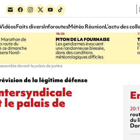
Vidéos
Faits divers
Inforoutes
Météo Réunion
L’actu des coll
16:35
1
E
Marathon de
PITON DE LA FOURNAISE
la route du
Les gendarmes évacuent
l
ée ce dimanche
une randonneuse blessée,
F
 sens Nord-
dans des conditions
a
météorologiques difficiles
rassemble devant le palais de justice
évision de la légitime défense
intersyndicale
En
 le palais de
20:1
rout
du l
Dar