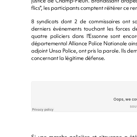
justice de Champ-Fleuri. Brandissant drape
flics", les participants comptent réitérer c
8 syndicats dont 2 de commissaires ont sou
derniers événements touchant les forces de 
quatre policiers dans l'Essonne sont encor
départemental Alliance Police Nationale ain
adjoint Unsa Police, ont pris la parole. Ils
concernant la légitime défense.
Si une marche policière et citoyenne a été