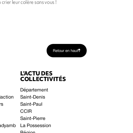
n crier leur colère sans vous !
Retour en haut
L’ACTU DES
COLLECTIVITÉS
Département
daction
Saint-Denis
rs
Saint-Paul
CCIR
Saint-Pierre
 gadyamb
La Possession
Région