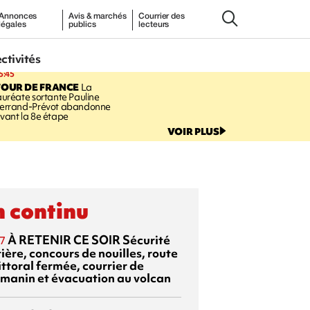
Annonces
Avis & marchés
Courrier des
légales
publics
lecteurs
ectivités
5:45
TOUR DE FRANCE
La
auréate sortante Pauline
errand-Prévot abandonne
vant la 8e étape
VOIR PLUS
 continu
À RETENIR CE SOIR
Sécurité
7
ière, concours de nouilles, route
ittoral fermée, courrier de
manin et évacuation au volcan