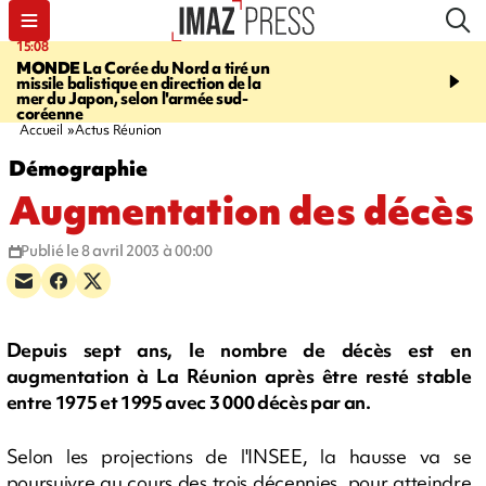
15:08
17:24
MONDE
La Corée du Nord a tiré un
SAINT-PAUL
Le Cap L
missile balistique en direction de la
est rouvert à la circulat
mer du Japon, selon l'armée sud-
coréenne
Accueil
Actus Réunion
Démographie
Augmentation des décès
Publié le 8 avril 2003 à 00:00
Depuis sept ans, le nombre de décès est en
augmentation à La Réunion après être resté stable
entre 1975 et 1995 avec 3 000 décès par an.
Selon les projections de l'INSEE, la hausse va se
poursuivre au cours des trois décennies, pour atteindre