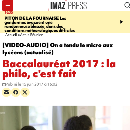
16:35
15:45
PITON DE LA FOURNAISE
Les
TOUR DE FRANCE
La 
gendarmes évacuent une
sortante Pauline Ferra
randonneuse blessée, dans des
abandonne avant la 8e 
conditions météorologiques difficiles
Accueil
Actus Réunion
[VIDEO-AUDIO] On a tendu le micro aux
lycéens (actualisé)
Baccalauréat 2017 : la
philo, c'est fait
Publié le 15 juin 2017 à 16:02