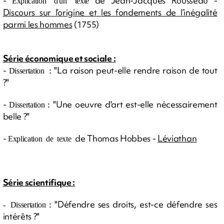
-
de Jean-Jacques Rousseau -
Explication d'un texte
Discours sur l’origine et les fondements de l’inégalité
parmi les hommes
(1755)
Série économique et sociale :
-
: "La raison peut-elle rendre raison de tout
Dissertation
?"
-
: "
Une oeuvre d'art est-elle nécessairement
Di
ssertation
belle ?"
-
de Thomas Hobbes -
Léviathan
Explication de texte
Série scientifique :
: "Défendre ses droits, est-ce défendre ses
- Dissertation
intérêts ?"