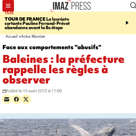
15:45
20:17
TOUR DE FRANCE
La lauréate
À RETENIR CE SOIR
Sé
sortante Pauline Ferrand-Prévot
routière, concours de nou
abandonne avant la 8e étape
du littoral fermée, courr
Darmanin et évacuation
Accueil
Actus Réunion
Face aux comportements "abusifs"
Baleines : la préfecture
rappelle les règles à
observer
Publié le 15 août 2013 à 11:00