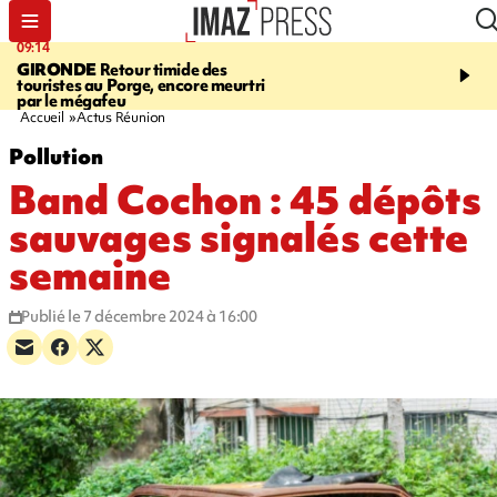
09:14
13:09
GIRONDE
Retour timide des
CONFLIT
Des échanges
touristes au Porge, encore meurtri
font cinq morts en Ukrai
par le mégafeu
Russie
Accueil
Actus Réunion
Pollution
Band Cochon : 45 dépôts
sauvages signalés cette
semaine
Publié le 7 décembre 2024 à 16:00