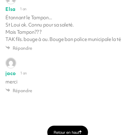
Elsa
1 an
Étonnant le Tampon...
St Loui ok. Connu pour sa saleté.
Mais Tampon?? ?
TAK fils. bouge à ou. Bouge ban police municipale la té
Répondre
jaco
1 an
merci
Répondre
Retour en haut