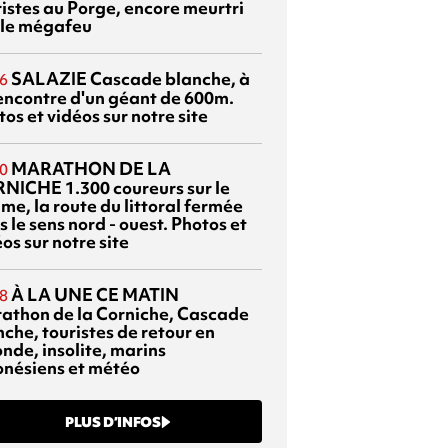
ristes au Porge, encore meurtri
 le mégafeu
SALAZIE
Cascade blanche, à
6
rencontre d'un géant de 600m.
os et vidéos sur notre site
MARATHON DE LA
0
RNICHE
1.300 coureurs sur le
me, la route du littoral fermée
 le sens nord - ouest. Photos et
os sur notre site
À LA UNE CE MATIN
8
athon de la Corniche, Cascade
che, touristes de retour en
nde, insolite, marins
onésiens et météo
PLUS D’INFOS