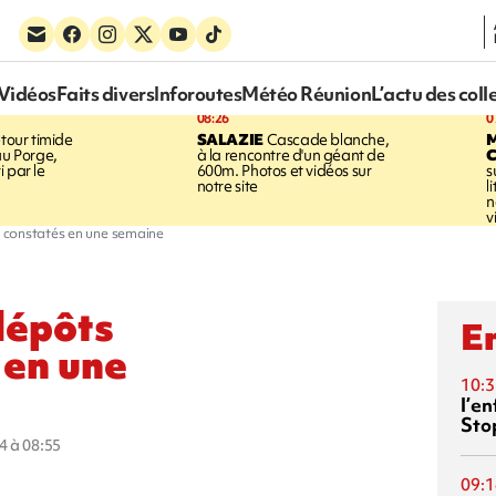
Vidéos
Faits divers
Inforoutes
Météo Réunion
L’actu des coll
08:26
0
tour timide
SALAZIE
Cascade blanche,
au Porge,
à la rencontre d'un géant de
 par le
600m. Photos et vidéos sur
s
notre site
l
n
v
 constatés en une semaine
dépôts
En
 en une
10:3
l’e
Sto
4 à 08:55
09:1