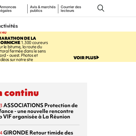
Annonces
Avis & marchés
Courrier des
légales
publics
lecteurs
ectivités
7:40
MARATHON DE LA
CORNICHE
1.300 coureurs
ur le bitume, la route du
ittoral fermée dans le sens
ord - ouest. Photos et
VOIR PLUS
idéos sur notre site
 continu
ASSOCIATIONS
Protection de
3
nfance - une nouvelle rencontre
p VIF organisée à La Réunion
GIRONDE
Retour timide des
4