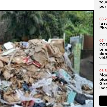
tou
par
08:2
la 
Phot
07:4
CO
bitu
dans
vidé
06:5
Mar
blan
Giro
ind