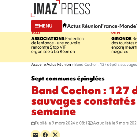
Actus Réunion
France-Monde
MENU
10:33
09:14
ASSOCIATIONS
Protection
GIRONDE
Re
de l’enfance - une nouvelle
des touristes 
rencontre Stop VIF
encore meurtri
organisée à La Réunion
mégafeu
Accueil
Actus Réunion
Band Cochon : 127 dépôts sauvages
Sept communes épinglées
Band Cochon : 127 
sauvages constatés
semaine
Publié le 9 mars 2024 à 08:17
Actualisé le 9 mars 202