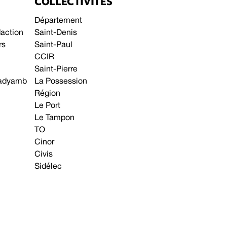
COLLECTIVITÉS
Département
daction
Saint-Denis
rs
Saint-Paul
CCIR
Saint-Pierre
 gadyamb
La Possession
Région
Le Port
Le Tampon
TO
Cinor
Civis
Sidélec