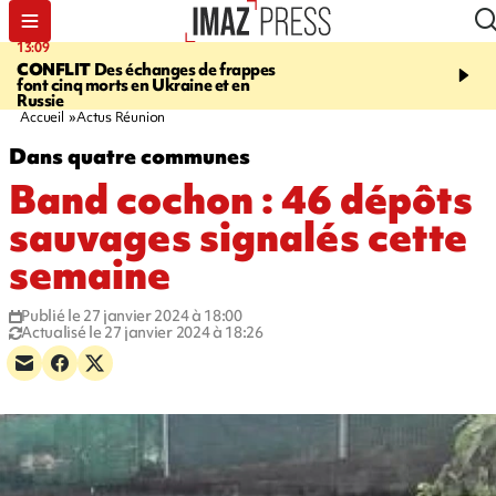
13:09
17:14
CONFLIT
Des échanges de frappes
ESCALADE
Quatre méd
font cinq morts en Ukraine et en
européennes pour les je
Russie
grimpeurs réunionnais 
Accueil
Actus Réunion
Dans quatre communes
Band cochon : 46 dépôts
sauvages signalés cette
semaine
Publié le 27 janvier 2024 à 18:00
Actualisé le 27 janvier 2024 à 18:26