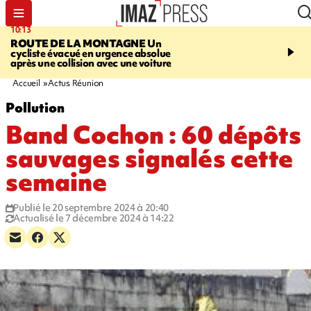
10:13
12:23
ROUTE DE LA MONTAGNE
Un
PRUDENCE
Les jouets
cycliste évacué en urgence absolue
peuvent éclater et brûler
après une collision avec une voiture
Accueil
Actus Réunion
Pollution
Band Cochon : 60 dépôts
sauvages signalés cette
semaine
Publié le 20 septembre 2024 à 20:40
Actualisé le 7 décembre 2024 à 14:22