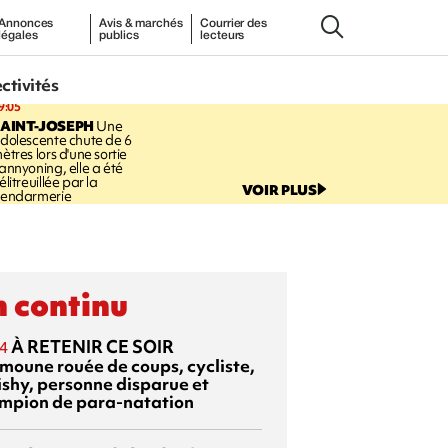
Annonces
Avis & marchés
Courrier des
légales
publics
lecteurs
ectivités
9:05
AINT-JOSEPH
Une
dolescente chute de 6
ètres lors d'une sortie
annyoning, elle a été
élitreuillée par la
VOIR PLUS
endarmerie
 continu
À RETENIR CE SOIR
4
moune rouée de coups, cycliste,
ishy, personne disparue et
mpion de para-natation