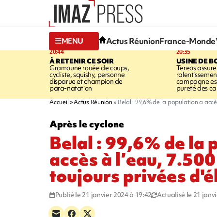
Actus Réunion
France-Monde
MENU
20:44
20:35
À RETENIR CE SOIR
USINE DE B
Gramoune rouée de coups,
Tereos assure
cycliste, squishy, personne
ralentissemen
disparue et champion de
campagne est l
para-natation
pureté des c
Accueil
Actus Réunion
Belal : 99,6% de la population a accès
Après le cyclone
Belal : 99,6% de la 
accès à l’eau, 7.50
toujours privées d'é
Publié le 21 janvier 2024 à 19:42
Actualisé le 21 janv