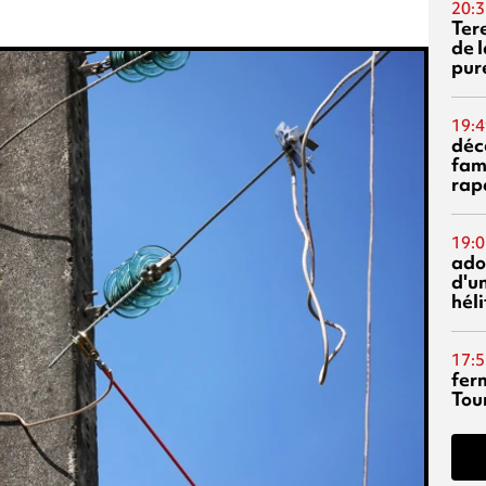
20:3
Ter
de l
pur
19:4
déc
fam
rap
19:0
ado
d'un
hél
17:5
fer
Tour