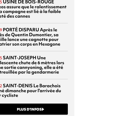
USINE DE BOIS-ROUGE
5
eos assure que le ralentissement
a campagne est lié à la faible
eté des cannes
PORTÉ DISPARU
Après le
9
ès de Quentin Dumontier, sa
ille lance une cagnotte pour
atrier son corps en Hexagone
SAINT-JOSEPH
Une
5
lescente chute de 6 mètres lors
e sortie cannyoning, elle a été
itreuillée par la gendarmerie
SAINT-DENIS
Le Barachois
2
mé dimanche pour l'arrivée du
 cycliste
PLUS D’INFOS