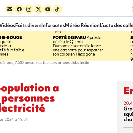
Vidéos
Faits divers
Inforoutes
Météo Réunion
L’actu des coll
19:49
1
OIS-ROUGE
PORTÉ DISPARU
Après le
S
 que le
décès de Quentin
a
t de la
Dumontier, sa famille lance
m
ié à la faible
une cagnotte pour rapatrier
c
annes
son corps en Hexagone
h
g
 à l’eau, 7.500 personnes toujours privées d'électricité
population a
En
0 personnes
20:4
lectricité
Gra
squ
cha
ier 2024 à 19:51