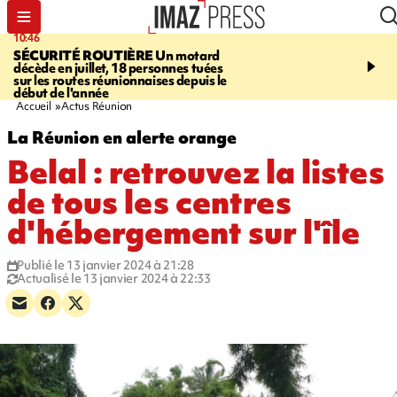
10:46
13:49
SÉCURITÉ ROUTIÈRE
Un motard
JUSTICE
Violences sexu
décède en juillet, 18 personnes tuées
mineurs - un courrier d
sur les routes réunionnaises depuis le
pointe les défaillances 
début de l'année
Accueil
Actus Réunion
La Réunion en alerte orange
Belal : retrouvez la listes
de tous les centres
d'hébergement sur l'île
Publié le 13 janvier 2024 à 21:28
Actualisé le 13 janvier 2024 à 22:33