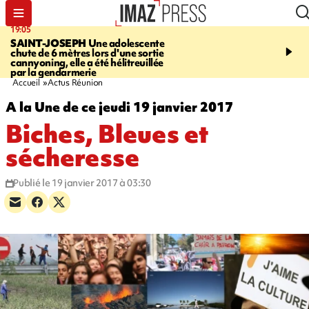
19:05
20:44
SAINT-JOSEPH
Une adolescente
À RETENIR CE SOIR
G
chute de 6 mètres lors d'une sortie
rouée de coups, cycliste,
cannyoning, elle a été hélitreuillée
personne disparue et c
par la gendarmerie
para-natation
Accueil
Actus Réunion
A la Une de ce jeudi 19 janvier 2017
Biches, Bleues et
sécheresse
Publié le 19 janvier 2017 à 03:30