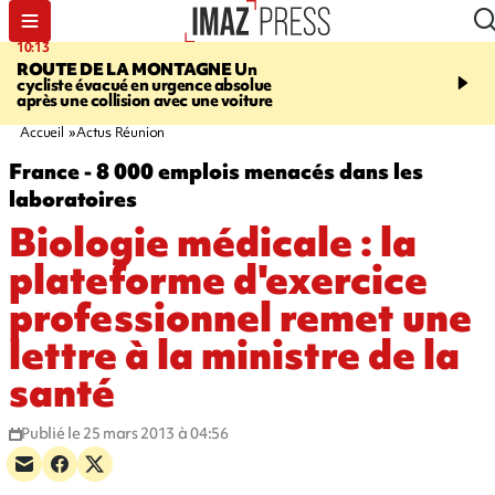
10:13
12:23
ROUTE DE LA MONTAGNE
Un
PRUDENCE
Les jouets
cycliste évacué en urgence absolue
peuvent éclater et brûler
après une collision avec une voiture
Accueil
Actus Réunion
France - 8 000 emplois menacés dans les
laboratoires
Biologie médicale : la
plateforme d'exercice
professionnel remet une
lettre à la ministre de la
santé
Publié le 25 mars 2013 à 04:56