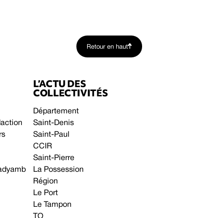
Retour en haut
L’ACTU DES
COLLECTIVITÉS
Département
daction
Saint-Denis
rs
Saint-Paul
CCIR
Saint-Pierre
 gadyamb
La Possession
Région
Le Port
Le Tampon
TO