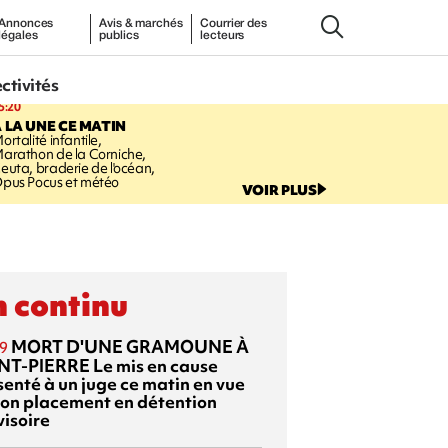
Annonces
Avis & marchés
Courrier des
légales
publics
lecteurs
ectivités
5:20
 LA UNE CE MATIN
ortalité infantile,
arathon de la Corniche,
euta, braderie de l'océan,
pus Pocus et météo
VOIR PLUS
 continu
MORT D'UNE GRAMOUNE À
9
NT-PIERRE
Le mis en cause
senté à un juge ce matin en vue
son placement en détention
visoire