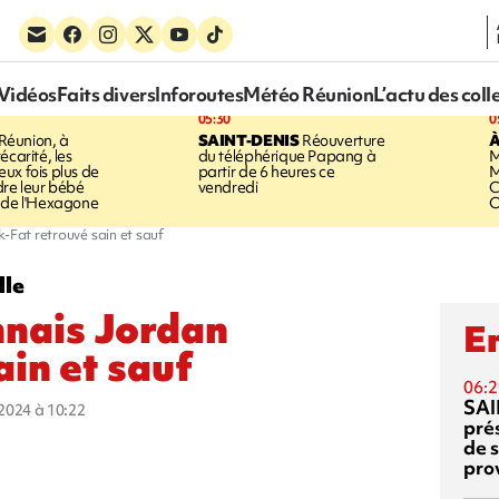
Vidéos
Faits divers
Inforoutes
Météo Réunion
L’actu des coll
05:30
0
Réunion, à
SAINT-DENIS
Réouverture
À
écarité, les
du téléphérique Papang à
M
ux fois plus de
partir de 6 heures ce
M
dre leur bébé
vendredi
C
 de l'Hexagone
O
-Fat retrouvé sain et sauf
lle
nnais Jordan
En
in et sauf
06:2
SAI
t 2024 à 10:22
pré
de 
pro