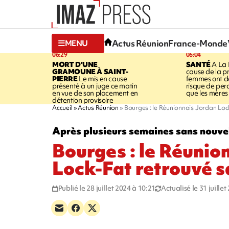
Actus Réunion
France-Monde
MENU
06:29
06:04
MORT D'UNE
SANTÉ
A La 
GRAMOUNE À SAINT-
cause de la pr
PIERRE
Le mis en cause
femmes ont de
présenté à un juge ce matin
risque de per
en vue de son placement en
que les mères
détention provisoire
Accueil
Actus Réunion
Bourges : le Réunionnais Jordan Lock
Après plusieurs semaines sans nouve
Bourges : le Réunio
Lock-Fat retrouvé sa
Publié le 28 juillet 2024 à 10:21
Actualisé le 31 juille