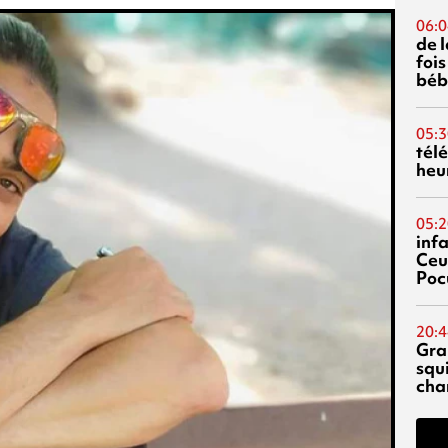
06:0
de 
fois
béb
05:3
tél
heu
05:2
inf
Ceu
Poc
20:4
Gra
squ
cha