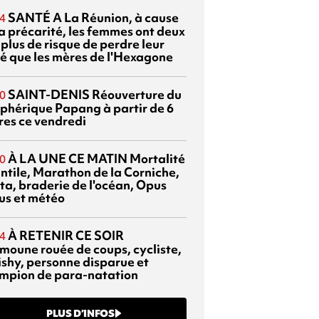
SANTÉ
A La Réunion, à cause
4
la précarité, les femmes ont deux
 plus de risque de perdre leur
é que les mères de l'Hexagone
SAINT-DENIS
Réouverture du
0
éphérique Papang à partir de 6
res ce vendredi
À LA UNE CE MATIN
Mortalité
0
antile, Marathon de la Corniche,
ta, braderie de l'océan, Opus
us et météo
À RETENIR CE SOIR
4
moune rouée de coups, cycliste,
ishy, personne disparue et
mpion de para-natation
PLUS D’INFOS