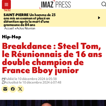
16:32
21:08
SAINT-PIERRE
Un homme de 23
MONDE
Arabie saoudit
ans mis en examen et placé en
et Turquie scellent un p
détention après la mort d'une
défense en pleine guerr
gramoune de 84 ans
Orient
Accueil
Actus Réunion
Hip-Hop
Breakdance : Steel Tom,
le Réunionnais de 16 ans
double champion de
France Bboy junior
Publié le 10 décembre 2024 à 05:38
Actualisé le 10 décembre 2024 à 07:48