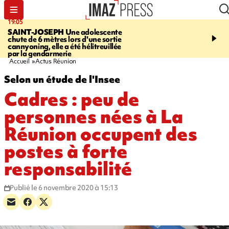
19:05
20:44
SAINT-JOSEPH
Une adolescente
À RETENIR CE SOIR
G
chute de 6 mètres lors d'une sortie
rouée de coups, cycliste,
cannyoning, elle a été hélitreuillée
personne disparue et c
par la gendarmerie
para-natation
Accueil
Actus Réunion
Selon un étude de l'Insee
Cadres : peu de
personnes nées à La
Réunion occupent des
postes à forte
responsabilité
Publié le 6 novembre 2020 à 15:13