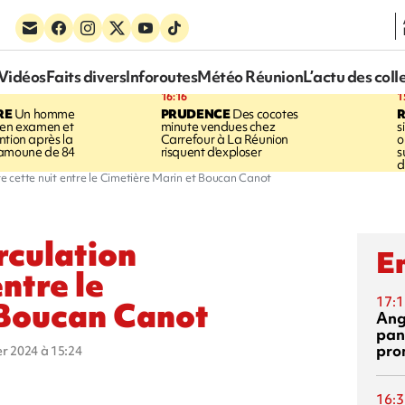
Vidéos
Faits divers
Inforoutes
Météo Réunion
L’actu des coll
16:16
1
RE
Un homme
PRUDENCE
Des cocotes
 en examen et
minute vendues chez
s
ntion après la
Carrefour à La Réunion
o
ramoune de 84
risquent d'exploser
s
d
te cette nuit entre le Cimetière Marin et Boucan Canot
rculation
En
entre le
17:1
 Boucan Canot
Ang
pan
pro
ier 2024 à 15:24
16:3