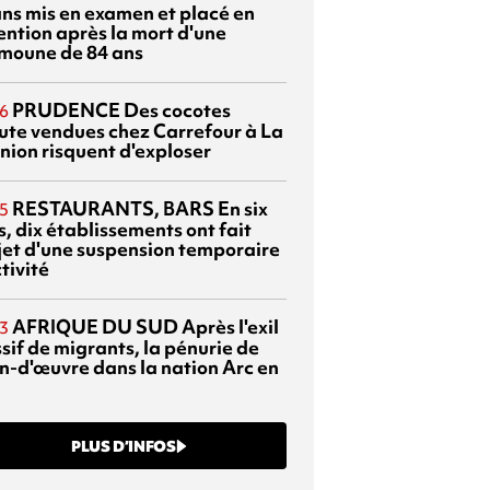
ans mis en examen et placé en
ention après la mort d'une
moune de 84 ans
PRUDENCE
Des cocotes
6
ute vendues chez Carrefour à La
nion risquent d'exploser
RESTAURANTS, BARS
En six
5
, dix établissements ont fait
bjet d'une suspension temporaire
tivité
AFRIQUE DU SUD
Après l'exil
3
sif de migrants, la pénurie de
n-d'œuvre dans la nation Arc en
PLUS D’INFOS