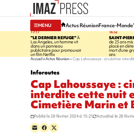
Actus Réunion
France-Monde
MENU
17:17
16:32
"LE DERNIER REFUGE"
À
SAINT-PIER
Los Angeles, un homme vit
de 23 ans mis
dans un panneau
placé en déte
publicitaire pour promouvoir
mort d'une g
un film Netflix
ans
Accueil
Actus Réunion
Cap Lahoussaye : circulation interdi
Inforoutes
Cap Lahoussaye : ci
interdite cette nuit 
Cimetière Marin et
Publié le 28 février 2024 à 15:21
Actualisé le 28 févr