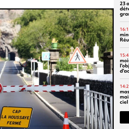
23 
dét
gra
16:1
min
Réu
15:4
mois
l'o
d'ac
14:2
mas
mai
ciel