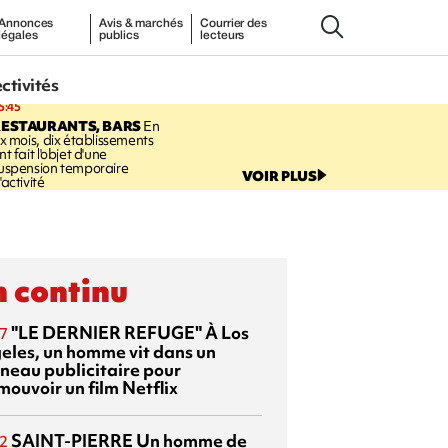
Annonces
Avis & marchés
Courrier des
légales
publics
lecteurs
ectivités
5:45
RESTAURANTS, BARS
En
ix mois, dix établissements
nt fait l'objet d'une
uspension temporaire
VOIR PLUS
'activité
 continu
"LE DERNIER REFUGE"
À Los
7
eles, un homme vit dans un
neau publicitaire pour
mouvoir un film Netflix
SAINT-PIERRE
Un homme de
2