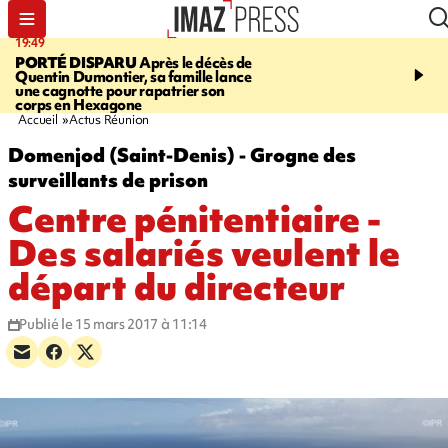
19:49
19:05
PORTÉ DISPARU
Après le décès de
SAINT-JOSEPH
Une ad
Quentin Dumontier, sa famille lance
chute de 6 mètres lors d'
une cagnotte pour rapatrier son
cannyoning, elle a été hé
corps en Hexagone
par la gendarmerie
Accueil
Actus Réunion
Domenjod (Saint-Denis) - Grogne des
surveillants de prison
Centre pénitentiaire -
Des salariés veulent le
départ du directeur
Publié le 15 mars 2017 à 11:14