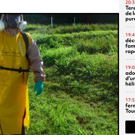
20:3
Ter
de l
pur
19:4
déc
fam
rap
19:0
ado
d'un
hél
17:5
fer
Tour