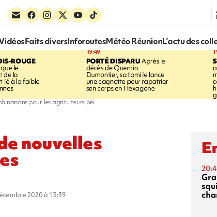
Vidéos
Faits divers
Inforoutes
Météo Réunion
L’actu des coll
19:49
1
OIS-ROUGE
PORTÉ DISPARU
Après le
S
 que le
décès de Quentin
a
t de la
Dumontier, sa famille lance
m
ié à la faible
une cagnotte pour rapatrier
c
annes
son corps en Hexagone
h
g
binaisons pour les agriculteurs péi
de nouvelles
En
les
20:4
Gra
squ
cha
décembre 2020 à 13:39