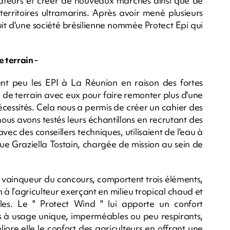
teurs et créer de nouveaux marchés ainsi que de
s territoires ultramarins. Après avoir mené plusieurs
duit d'une société brésilienne nommée Protect Epi qui
e terrain -
sent peu les EPI à La Réunion en raison des fortes
l de terrain avec eux pour faire remonter plus d'une
écessités. Cela nous a permis de créer un cahier des
ous avons testés leurs échantillons en recrutant des
vec des conseillers techniques, utilisaient de l'eau à
que Graziella Tostain, chargée de mission au sein de
 vainqueur du concours, comportent trois éléments,
à l’agriculteur exerçant en milieu tropical chaud et
ciles. Le " Protect Wind " lui apporte un confort
à usage unique, imperméables ou peu respirants,
iore elle le confort des agriculteurs en offrant une