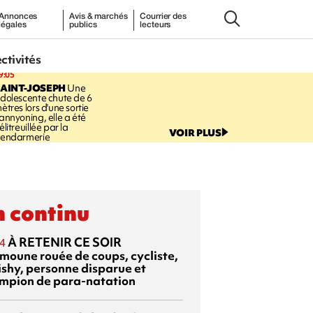
Annonces
Avis & marchés
Courrier des
légales
publics
lecteurs
ectivités
9:05
AINT-JOSEPH
Une
dolescente chute de 6
ètres lors d'une sortie
annyoning, elle a été
élitreuillée par la
VOIR PLUS
endarmerie
 continu
À RETENIR CE SOIR
4
moune rouée de coups, cycliste,
ishy, personne disparue et
mpion de para-natation