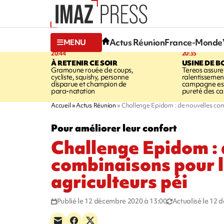
Actus Réunion
France-Monde
MENU
20:44
20:35
À RETENIR CE SOIR
USINE DE B
Gramoune rouée de coups,
Tereos assure
cycliste, squishy, personne
ralentissemen
disparue et champion de
campagne est l
para-natation
pureté des c
Accueil
Actus Réunion
Challenge Epidom : de nouvelles com
Pour améliorer leur confort
Challenge Epidom : 
combinaisons pour 
agriculteurs péi
Publié le 12 décembre 2020 à 13:00
Actualisé le 12 