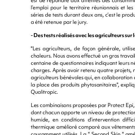
est de répondre aux attentes des consomma
l’emploi pour le territoire réunionnais et le
séries de tests durant deux ans, c’est le pro
a été retenue par le jury.
- Des tests réalisés avec les agriculteurs sur l
"Les agriculteurs, de façon générale, utili
chaleurs. Nous avons effectué un gros travai
centaine de questionnaires indiquant leurs n
charges. Après avoir retenu quatre projets, n
agriculteurs bénévoles qui, en collaboration a
la place des produits phytosanitaires", expli
Qualitropic.
Les combinaisons proposées par Protect Epi,
dont chacun apporte un niveau de protection 
humide, en conditions d’intervention diffi
thermique amélioré comparé aux vêtements 
couramment utilisés. La " Second Skin " amél