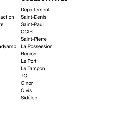
Département
daction
Saint-Denis
rs
Saint-Paul
CCIR
Saint-Pierre
 gadyamb
La Possession
Région
Le Port
Le Tampon
TO
Cinor
Civis
Sidélec
Annonces légales
Avis & Marchés publics