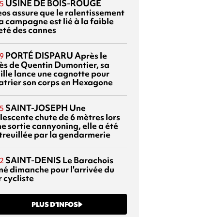
USINE DE BOIS-ROUGE
5
eos assure que le ralentissement
a campagne est lié à la faible
eté des cannes
PORTÉ DISPARU
Après le
9
ès de Quentin Dumontier, sa
ille lance une cagnotte pour
atrier son corps en Hexagone
SAINT-JOSEPH
Une
5
lescente chute de 6 mètres lors
e sortie cannyoning, elle a été
itreuillée par la gendarmerie
SAINT-DENIS
Le Barachois
2
mé dimanche pour l'arrivée du
 cycliste
PLUS D’INFOS