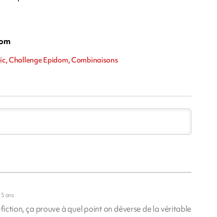
com
opic, Challenge Epidom, Combinaisons
5 ans
fiction, ça prouve à quel point on déverse de la véritable