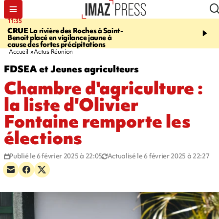
11:35
11:57
CRUE
La rivière des Roches à Saint-
SAINT-DENIS
Le télép
Benoit placé en vigilance jaune à
Papang a repris du servi
cause des fortes précipitations
Accueil
Actus Réunion
FDSEA et Jeunes agriculteurs
Chambre d'agriculture :
la liste d'Olivier
Fontaine remporte les
élections
Publié le 6 février 2025 à 22:05
Actualisé le 6 février 2025 à 22:27