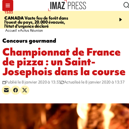
15:03
19:21
CANADA
Vaste feu de forêt dans
CONTRÔLES ROUTIE
l'ouest du pays, 20.000 évacués,
end, 109 infractions rele
l'état d'urgence déclaré
police
Accueil
Actus Réunion
Concours gourmand
Championnat de France
de pizza : un Saint-
Josephois dans la course
Publié le 8 janvier 2020 à 13:33
Actualisé le 8 janvier 2020 à 13:37