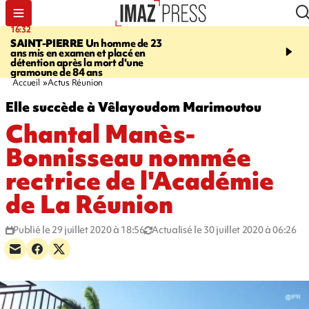
16:32
21:08
SAINT-PIERRE
Un homme de 23
MONDE
Arabie saoudit
ans mis en examen et placé en
et Turquie scellent un p
détention après la mort d'une
défense en pleine guerr
gramoune de 84 ans
Orient
Accueil
Actus Réunion
Elle succède à Vêlayoudom Marimoutou
Chantal Manès-
Bonnisseau nommée
rectrice de l'Académie
de La Réunion
Publié le 29 juillet 2020 à 18:56
Actualisé le 30 juillet 2020 à 06:26