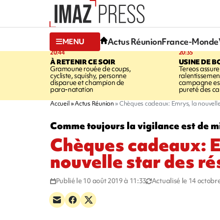
Actus Réunion
France-Monde
MENU
20:44
20:35
À RETENIR CE SOIR
USINE DE B
Gramoune rouée de coups,
Tereos assure
cycliste, squishy, personne
ralentissemen
disparue et champion de
campagne est l
para-natation
pureté des c
Accueil
Actus Réunion
Chèques cadeaux: Emrys, la nouvelle
Comme toujours la vigilance est de m
Chèques cadeaux: E
nouvelle star des r
Publié le 10 août 2019 à 11:33
Actualisé le 14 octobr