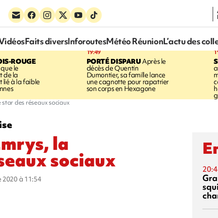
Vidéos
Faits divers
Inforoutes
Météo Réunion
L’actu des coll
19:49
1
OIS-ROUGE
PORTÉ DISPARU
Après le
S
 que le
décès de Quentin
a
t de la
Dumontier, sa famille lance
m
ié à la faible
une cagnotte pour rapatrier
c
annes
son corps en Hexagone
h
g
 star des réseaux sociaux
ise
mrys, la
En
éseaux sociaux
20:4
Gra
e 2020 à 11:54
squ
cha