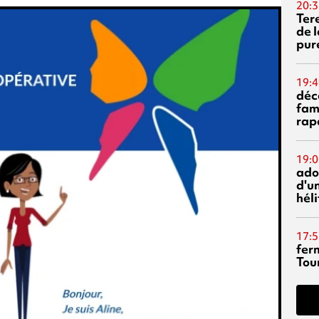
20:3
Ter
de l
pur
19:4
déc
fam
rap
19:0
ado
d'un
hél
17:5
fer
Tour