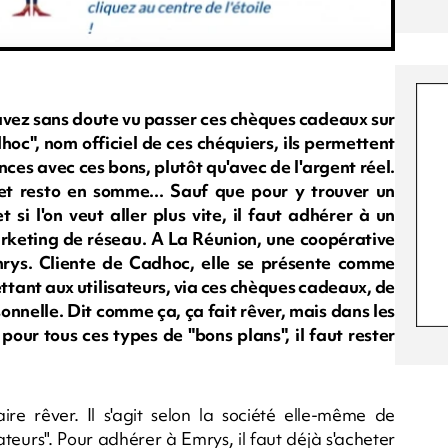
 avez sans doute vu passer ces chèques cadeaux sur
oc", nom officiel de ces chéquiers, ils permettent
es avec ces bons, plutôt qu'avec de l'argent réel.
t resto en somme... Sauf que pour y trouver un
t si l'on veut aller plus vite, il faut adhérer à un
keting de réseau. A La Réunion, une coopérative
Emrys. Cliente de Cadhoc, elle se présente comme
ttant aux utilisateurs, via ces chèques cadeaux, de
sonnelle. Dit comme ça, ça fait rêver, mais dans les
pour tous ces types de "bons plans", il faut rester
ire rêver. Il s'agit selon la société elle-même de
urs". Pour adhérer à Emrys, il faut déjà s'acheter