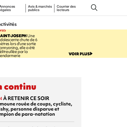
Annonces
Avis & marchés
Courrier des
légales
publics
lecteurs
ectivités
9:05
AINT-JOSEPH
Une
dolescente chute de 6
ètres lors d'une sortie
annyoning, elle a été
élitreuillée par la
VOIR PLUS
endarmerie
 continu
À RETENIR CE SOIR
4
moune rouée de coups, cycliste,
ishy, personne disparue et
mpion de para-natation