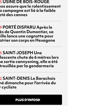
USINE DE BOIS-ROUGE
5
eos assure que le ralentissement
a campagne est lié à la faible
eté des cannes
PORTÉ DISPARU
Après le
9
ès de Quentin Dumontier, sa
ille lance une cagnotte pour
atrier son corps en Hexagone
SAINT-JOSEPH
Une
5
lescente chute de 6 mètres lors
e sortie cannyoning, elle a été
itreuillée par la gendarmerie
SAINT-DENIS
Le Barachois
2
mé dimanche pour l'arrivée du
 cycliste
PLUS D’INFOS