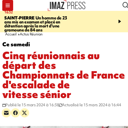
16:32
21:08
SAINT-PIERRE
Un homme de 23
MONDE
Arabie saoudit
ans mis en examen et placé en
et Turquie scellent un p
détention après la mort d'une
défense en pleine guerr
gramoune de 84 ans
Orient
Accueil
Actus Réunion
Ce samedi
Cinq réunionnais au
départ des
Championnats de France
d'escalade de
vitesse sénior
Publié le 15 mars 2024 à 16:38
Actualisé le 15 mars 2024 à 16:44