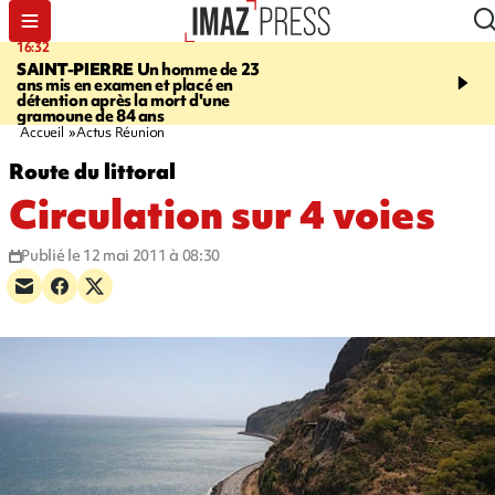
16:32
21:08
SAINT-PIERRE
Un homme de 23
MONDE
Arabie saoudit
ans mis en examen et placé en
et Turquie scellent un p
détention après la mort d'une
défense en pleine guerr
gramoune de 84 ans
Orient
Accueil
Actus Réunion
Route du littoral
Circulation sur 4 voies
Publié le 12 mai 2011 à 08:30