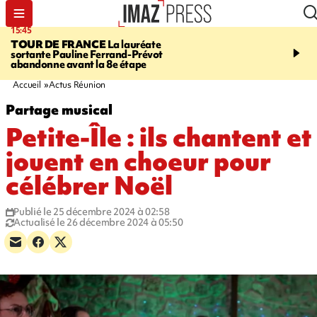
15:45
20:17
TOUR DE FRANCE
La lauréate
À RETENIR CE SOIR
Sé
sortante Pauline Ferrand-Prévot
routière, concours de nou
abandonne avant la 8e étape
du littoral fermée, courr
Darmanin et évacuation
Accueil
Actus Réunion
Partage musical
Petite-Île : ils chantent et
jouent en choeur pour
célébrer Noël
Publié le 25 décembre 2024 à 02:58
Actualisé le 26 décembre 2024 à 05:50