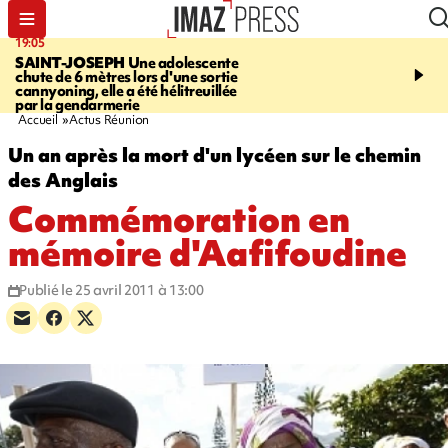
19:05
20:44
SAINT-JOSEPH
Une adolescente
À RETENIR CE SOIR
G
chute de 6 mètres lors d'une sortie
rouée de coups, cycliste,
cannyoning, elle a été hélitreuillée
personne disparue et c
par la gendarmerie
para-natation
Accueil
Actus Réunion
Un an après la mort d'un lycéen sur le chemin
des Anglais
Commémoration en
mémoire d'Aafifoudine
Publié le 25 avril 2011 à 13:00