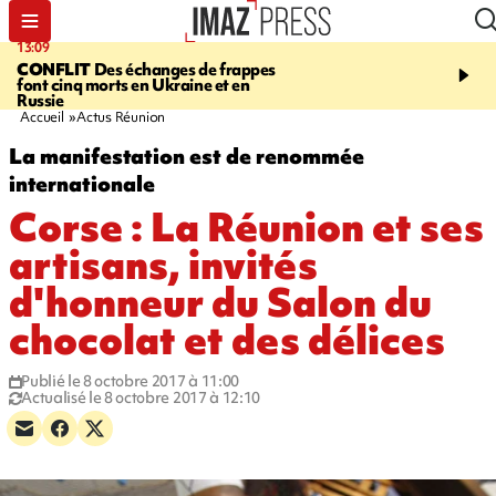
13:09
17:14
CONFLIT
Des échanges de frappes
ESCALADE
Quatre méd
font cinq morts en Ukraine et en
européennes pour les je
Russie
grimpeurs réunionnais 
Accueil
Actus Réunion
La manifestation est de renommée
internationale
Corse : La Réunion et ses
artisans, invités
d'honneur du Salon du
chocolat et des délices
Publié le 8 octobre 2017 à 11:00
Actualisé le 8 octobre 2017 à 12:10