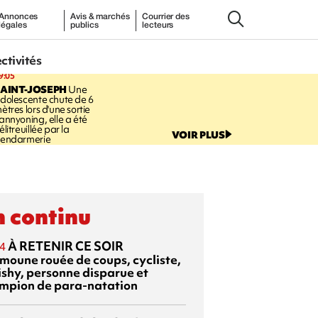
Annonces
Avis & marchés
Courrier des
légales
publics
lecteurs
ectivités
9:05
AINT-JOSEPH
Une
dolescente chute de 6
ètres lors d'une sortie
annyoning, elle a été
élitreuillée par la
VOIR PLUS
endarmerie
 continu
À RETENIR CE SOIR
4
moune rouée de coups, cycliste,
ishy, personne disparue et
mpion de para-natation