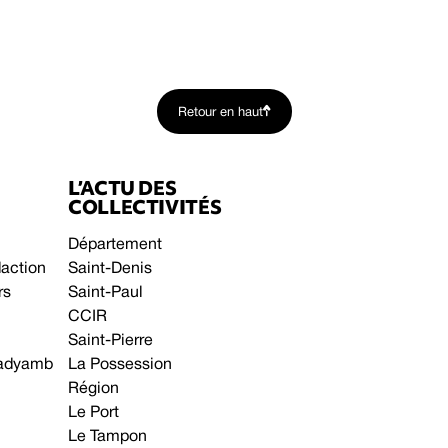
Retour en haut
L’ACTU DES
COLLECTIVITÉS
Département
daction
Saint-Denis
rs
Saint-Paul
CCIR
Saint-Pierre
 gadyamb
La Possession
Région
Le Port
Le Tampon