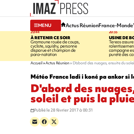
Actus Réunion
France-Monde
MENU
20:44
20:35
À RETENIR CE SOIR
USINE DE B
Gramoune rouée de coups,
Tereos assure
cycliste, squishy, personne
ralentissemen
disparue et champion de
campagne est l
para-natation
pureté des c
Accueil
Actus Réunion
D'abord des nuages, ensuite du soleil 
Météo France ladi i koné pa ankor si l
D'abord des nuages,
soleil et puis la plui
Publié le 28 février 2017 à 00:31