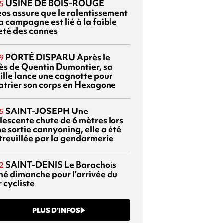
USINE DE BOIS-ROUGE
5
eos assure que le ralentissement
a campagne est lié à la faible
eté des cannes
PORTÉ DISPARU
Après le
9
ès de Quentin Dumontier, sa
ille lance une cagnotte pour
atrier son corps en Hexagone
SAINT-JOSEPH
Une
5
lescente chute de 6 mètres lors
e sortie cannyoning, elle a été
itreuillée par la gendarmerie
SAINT-DENIS
Le Barachois
2
mé dimanche pour l'arrivée du
 cycliste
PLUS D’INFOS