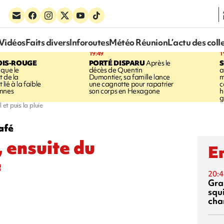
Vidéos
Faits divers
Inforoutes
Météo Réunion
L’actu des coll
19:49
1
OIS-ROUGE
PORTÉ DISPARU
Après le
S
 que le
décès de Quentin
a
t de la
Dumontier, sa famille lance
m
ié à la faible
une cagnotte pour rapatrier
c
annes
son corps en Hexagone
h
g
et puis la pluie
afé
 ensuite du
En
e
20:4
Gra
squ
cha