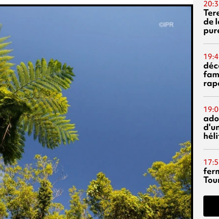
20:3
Ter
de l
pur
19:4
déc
fam
rap
19:0
ado
d'un
hél
17:5
fer
Tour