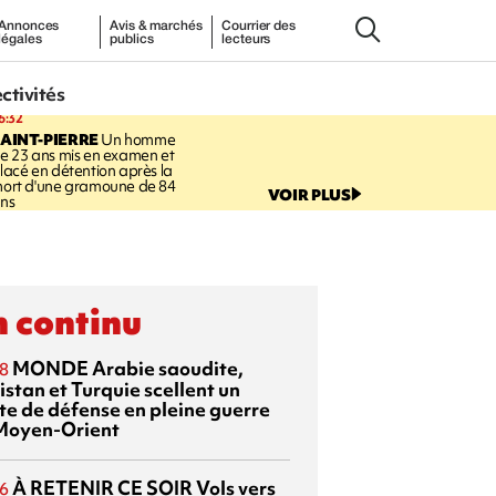
Annonces
Avis & marchés
Courrier des
légales
publics
lecteurs
ectivités
6:32
AINT-PIERRE
Un homme
e 23 ans mis en examen et
lacé en détention après la
ort d'une gramoune de 84
VOIR PLUS
ns
 continu
MONDE
Arabie saoudite,
8
istan et Turquie scellent un
te de défense en pleine guerre
Moyen-Orient
À RETENIR CE SOIR
Vols vers
6