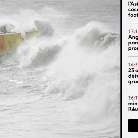
l'A
coc
foo
17:1
Ang
pan
pro
16:3
23 
dét
gra
16:1
min
Réu