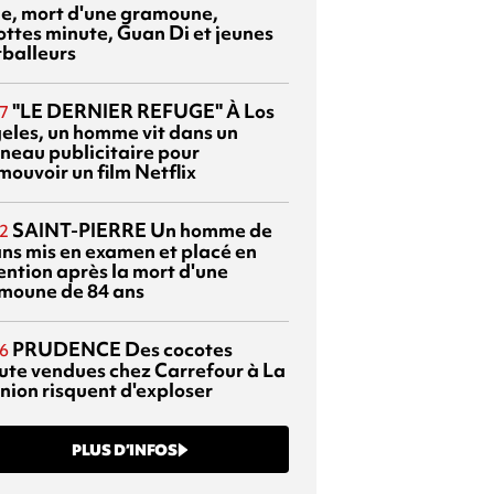
sie, mort d'une gramoune,
ottes minute, Guan Di et jeunes
tballeurs
"LE DERNIER REFUGE"
À Los
7
eles, un homme vit dans un
neau publicitaire pour
mouvoir un film Netflix
SAINT-PIERRE
Un homme de
2
ans mis en examen et placé en
ention après la mort d'une
moune de 84 ans
PRUDENCE
Des cocotes
6
ute vendues chez Carrefour à La
nion risquent d'exploser
PLUS D’INFOS