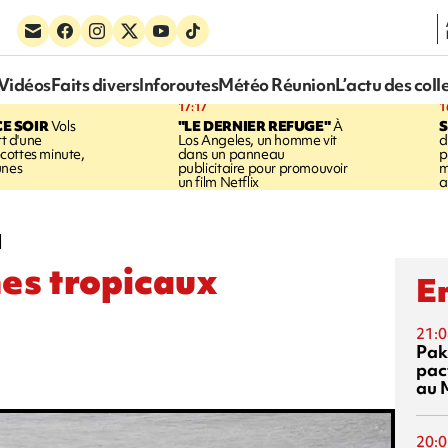
Vidéos
Faits divers
Inforoutes
Météo Réunion
L’actu des coll
17:17
1
CE SOIR
Vols
"LE DERNIER REFUGE"
À
S
rt d'une
Los Angeles, un homme vit
d
cottes minute,
dans un panneau
p
unes
publicitaire pour promouvoir
m
un film Netflix
a
l
nes tropicaux
En
21:0
Pak
pac
au 
20:0