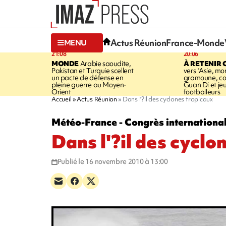
Actus Réunion
France-Monde
MENU
21:08
20:06
MONDE
Arabie saoudite,
À RETENIR 
Pakistan et Turquie scellent
vers l'Asie, mo
un pacte de défense en
gramoune, co
pleine guerre au Moyen-
Guan Di et je
Orient
footballeurs
Accueil
Actus Réunion
Dans l'?il des cyclones tropicaux
Météo-France - Congrès internationa
Dans l'?il des cyclo
Publié le 16 novembre 2010 à 13:00