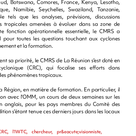
 Sud, Botswana, Comores, France, Kenya, Lesotho,
e, Namibie, Seychelles, Swaziland, Tanzanie,
e tels que les analyses, prévisions, discussions
ons tropicales amenées à évoluer dans sa zone de
e fonction opérationnelle essentielle, le CMRS a
 pour toutes les questions touchant aux cyclones
ement et la formation.
ent sa priorité, le CMRS de La Réunion s'est doté en
clonique (CRC), qui focalise ses efforts dans
 des phénomènes tropicaux.
a Région, en matière de formation. En particulier, il
ison avec l'OMM, un cours de deux semaines sur les
en anglais, pour les pays membres du Comité des
ion s'étant tenue ces derniers jours dans les locaux
C, l’IWTC, chercheur, pr&eacute;visionniste,