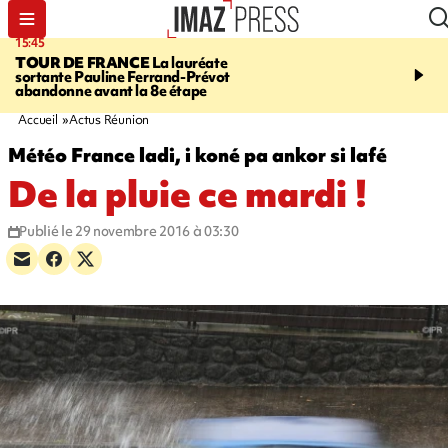
15:45
20:17
TOUR DE FRANCE
La lauréate
À RETENIR CE SOIR
Sé
sortante Pauline Ferrand-Prévot
routière, concours de nou
abandonne avant la 8e étape
du littoral fermée, courr
Darmanin et évacuation
Accueil
Actus Réunion
Météo France ladi, i koné pa ankor si lafé
De la pluie ce mardi !
Publié le 29 novembre 2016 à 03:30