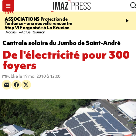
10:33
15:03
ASSOCIATIONS
Protection de
CANADA
Vaste feu de 
l’enfance - une nouvelle rencontre
l'ouest du pays, 20.000 
Stop VIF organisée à La Réunion
l'état d'urgence déclaré
Accueil
Actus Réunion
Centrale solaire du Jumbo de Saint-André
De l'électricité pour 300
foyers
Publié le 19 mai 2010 à 12:00