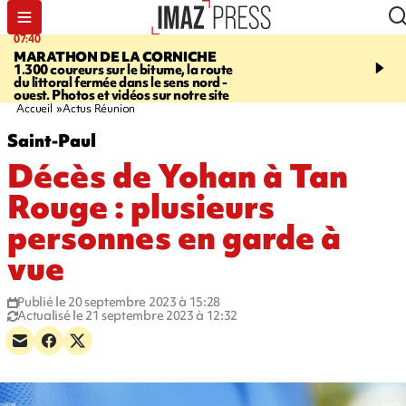
07:40
10:33
MARATHON DE LA CORNICHE
ASSOCIATIONS
Protec
1.300 coureurs sur le bitume, la route
l’enfance - une nouvelle
du littoral fermée dans le sens nord -
Stop VIF organisée à La
ouest. Photos et vidéos sur notre site
Accueil
Actus Réunion
Saint-Paul
Décès de Yohan à Tan
Rouge : plusieurs
personnes en garde à
vue
Publié le 20 septembre 2023 à 15:28
Actualisé le 21 septembre 2023 à 12:32