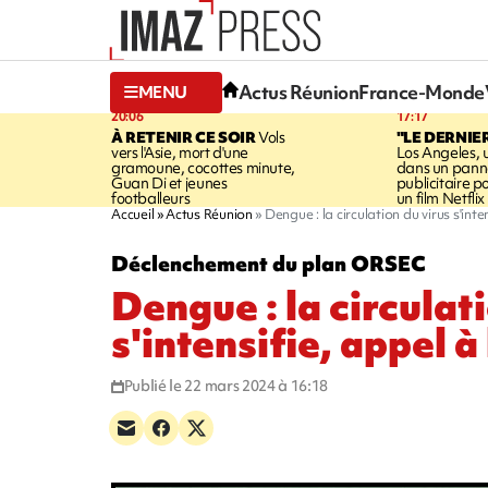
Actus Réunion
France-Monde
MENU
20:06
17:17
À RETENIR CE SOIR
Vols
"LE DERNIE
vers l'Asie, mort d'une
Los Angeles, 
gramoune, cocottes minute,
dans un pan
Guan Di et jeunes
publicitaire 
footballeurs
un film Netflix
Accueil
Actus Réunion
Dengue : la circulation du virus s'inte
Déclenchement du plan ORSEC
Dengue : la circulat
s'intensifie, appel à
Publié le 22 mars 2024 à 16:18