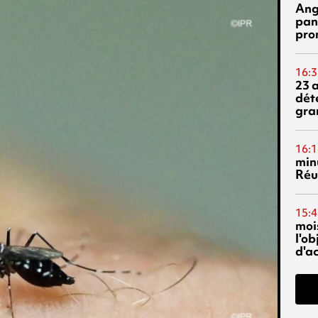
Ang
pan
pro
16:3
23 
dét
gra
16:1
min
Réu
15:4
mois
l'o
d'ac