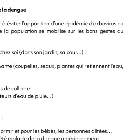
e la dengue -
r à éviter l’apparition d’une épidémie d’arbovirus ou
e la population se mobilise sur les bons gestes au
chez soi (dans son jardin, sa cour…) :
nante (coupelles, seaux, plantes qui retiennent l’eau,
rs de collecte
ecteurs d’eau de pluie…)
…
 :
 dormir et pour les bébés, les personnes alitées…
à été malade de la dengue antérieurement