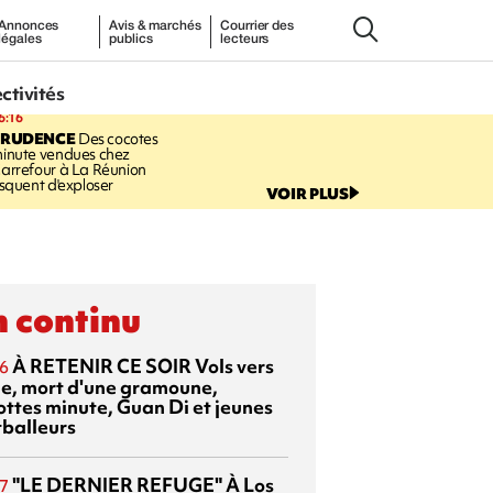
Annonces
Avis & marchés
Courrier des
légales
publics
lecteurs
ectivités
6:16
PRUDENCE
Des cocotes
inute vendues chez
arrefour à La Réunion
isquent d'exploser
VOIR PLUS
 continu
À RETENIR CE SOIR
Vols vers
6
sie, mort d'une gramoune,
ottes minute, Guan Di et jeunes
tballeurs
"LE DERNIER REFUGE"
À Los
7