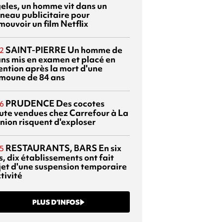
eles, un homme vit dans un
neau publicitaire pour
mouvoir un film Netflix
SAINT-PIERRE
Un homme de
2
ans mis en examen et placé en
ention après la mort d'une
moune de 84 ans
PRUDENCE
Des cocotes
6
ute vendues chez Carrefour à La
nion risquent d'exploser
RESTAURANTS, BARS
En six
5
, dix établissements ont fait
bjet d'une suspension temporaire
tivité
PLUS D’INFOS