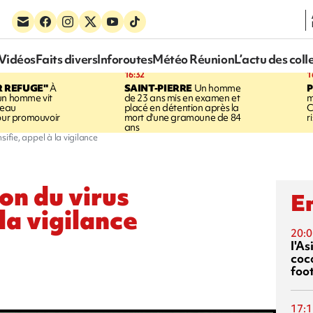
Vidéos
Faits divers
Inforoutes
Météo Réunion
L’actu des coll
16:32
1
R REFUGE"
À
SAINT-PIERRE
Un homme
un homme vit
de 23 ans mis en examen et
m
neau
placé en détention après la
C
pour promouvoir
mort d'une gramoune de 84
r
ans
nsifie, appel à la vigilance
ion du virus
En
 la vigilance
20:0
l'A
coc
foo
17:1