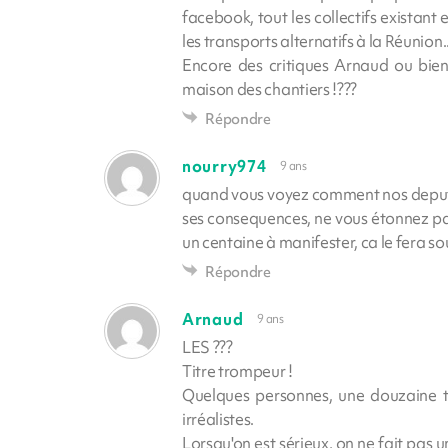
facebook, tout les collectifs existant 
les transports alternatifs à la Réunio
Encore des critiques Arnaud ou bien
maison des chantiers !???
Répondre
nourry974
9 ans
quand vous voyez comment nos deputés 
ses consequences, ne vous étonnez pas
un centaine à manifester, ca le fera sou
Répondre
Arnaud
9 ans
LES ???
Titre trompeur !
Quelques personnes, une douzaine 
irréalistes.
Lorsqu'on est sérieux, on ne fait pas