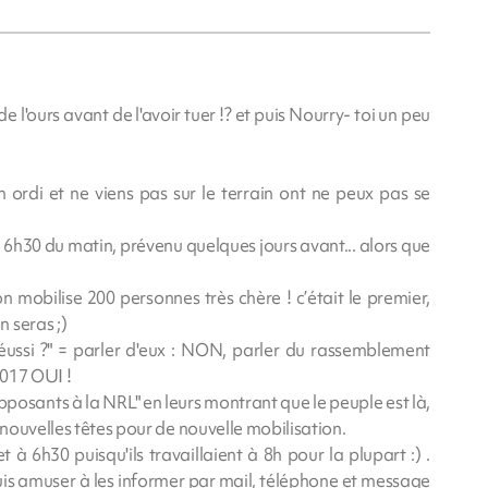
l'ours avant de l'avoir tuer !? et puis Nourry- toi un peu
 ordi et ne viens pas sur le terrain ont ne peux pas se
à 6h30 du matin, prévenu quelques jours avant... alors que
 mobilise 200 personnes très chère ! c’était le premier,
 seras ;)
s réussi ?" = parler d'eux : NON, parler du rassemblement
2017 OUI !
s opposants à la NRL" en leurs montrant que le peuple est là,
 nouvelles têtes pour de nouvelle mobilisation.
t à 6h30 puisqu'ils travaillaient à 8h pour la plupart :) .
suis amuser à les informer par mail, téléphone et message