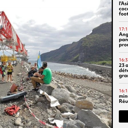
l'A
coc
foo
17:1
Ang
pan
pro
16:3
23 
dét
gra
16:1
min
Réu