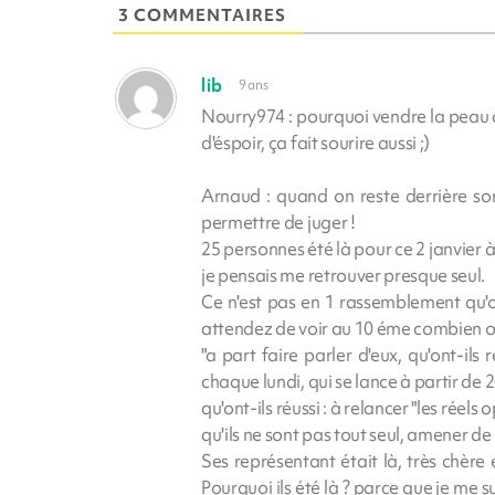
3 COMMENTAIRES
lib
9 ans
Nourry974 : pourquoi vendre la peau de 
d'éspoir, ça fait sourire aussi ;)
Arnaud : quand on reste derrière son
permettre de juger !
25 personnes été là pour ce 2 janvier 
je pensais me retrouver presque seul.
Ce n'est pas en 1 rassemblement qu'on
attendez de voir au 10 éme combien on
"a part faire parler d'eux, qu'ont-il
chaque lundi, qui se lance à partir de 
qu'ont-ils réussi : à relancer "les réel
qu'ils ne sont pas tout seul, amener de
Ses représentant était là, très chère e
Pourquoi ils été là ? parce que je me 