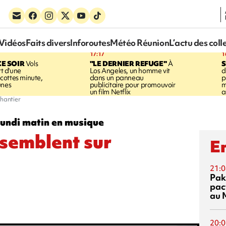
Vidéos
Faits divers
Inforoutes
Météo Réunion
L’actu des coll
17:17
1
CE SOIR
Vols
"LE DERNIER REFUGE"
À
S
rt d'une
Los Angeles, un homme vit
d
cottes minute,
dans un panneau
p
unes
publicitaire pour promouvoir
m
un film Netflix
a
chantier
lundi matin en musique
ssemblent sur
En
21:0
Pak
pac
au 
20:0