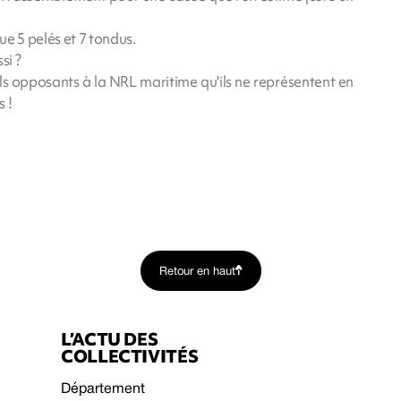
 5 pelés et 7 tondus.
si ?
s opposants à la NRL maritime qu'ils ne représentent en
s !
Retour en haut
L’ACTU DES
COLLECTIVITÉS
Département