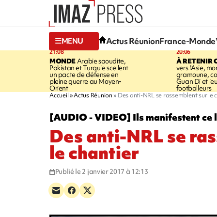
Actus Réunion
France-Monde
MENU
21:08
20:06
MONDE
Arabie saoudite,
À RETENIR 
Pakistan et Turquie scellent
vers l'Asie, mo
un pacte de défense en
gramoune, co
pleine guerre au Moyen-
Guan Di et je
Orient
footballeurs
Accueil
Actus Réunion
Des anti-NRL se rassemblent sur le 
[AUDIO - VIDEO] Ils manifestent ce 
Des anti-NRL se ra
le chantier
Publié le 2 janvier 2017 à 12:13