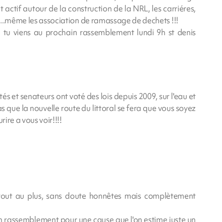
et actif autour de la construction de la NRL, les carriéres,
n....même les association de ramassage de dechets !!!
 tu viens au prochain rassemblement lundi 9h st denis
et senateurs ont voté des lois depuis 2009, sur l'eau et
 que la nouvelle route du littoral se fera que vous soyez
rire a vous voir!!!!
tout au plus, sans doute honnêtes mais complètement
 un rassemblement pour une cause que l'on estime juste un