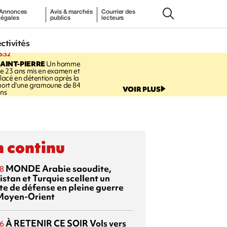
Annonces
Avis & marchés
Courrier des
légales
publics
lecteurs
ectivités
6:32
AINT-PIERRE
Un homme
e 23 ans mis en examen et
lacé en détention après la
ort d'une gramoune de 84
VOIR PLUS
ns
 continu
MONDE
Arabie saoudite,
8
istan et Turquie scellent un
te de défense en pleine guerre
Moyen-Orient
À RETENIR CE SOIR
Vols vers
6