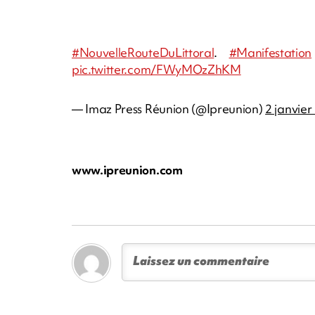
#NouvelleRouteDuLittoral
.
#Manifestation
pic.twitter.com/FWyMOzZhKM
— Imaz Press Réunion (@Ipreunion)
2 janvier
www.ipreunion.com