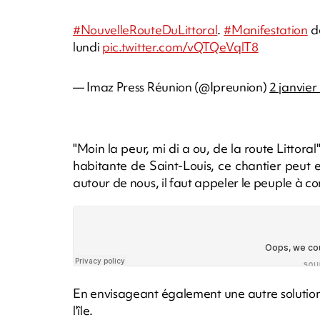
#NouvelleRouteDuLittoral
.
#Manifestation
de
lundi
pic.twitter.com/vQTQeVqlT8
— Imaz Press Réunion (@Ipreunion)
2 janvier
"Moin la peur, mi di a ou, de la route Littora
habitante de Saint-Louis, ce chantier peut e
autour de nous, il faut appeler le peuple à co
En envisageant également une autre solution c
l'île.