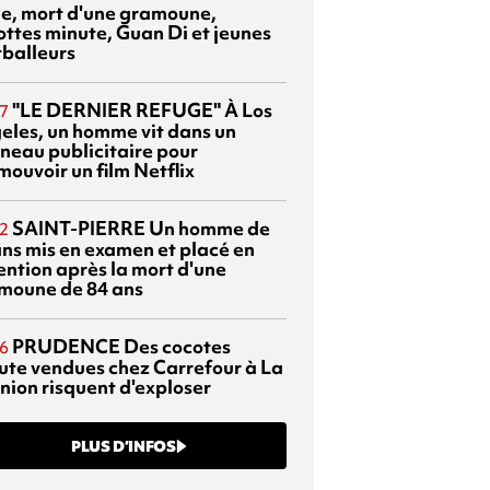
sie, mort d'une gramoune,
ottes minute, Guan Di et jeunes
tballeurs
"LE DERNIER REFUGE"
À Los
7
eles, un homme vit dans un
neau publicitaire pour
mouvoir un film Netflix
SAINT-PIERRE
Un homme de
2
ans mis en examen et placé en
ention après la mort d'une
moune de 84 ans
PRUDENCE
Des cocotes
6
ute vendues chez Carrefour à La
nion risquent d'exploser
PLUS D’INFOS