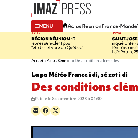
Actus Réunion
France-Monde
MENU
17:12
15:54
RÉGION RÉUNION
47
SAINT-JOS
jeunes s'envolent pour
inquiétante -
"étudier et vivre au Québec"
témoins lancé
Loïc Paulin, 2
Accueil
Actus Réunion
Des conditions clémentes
La pa Météo France i di, sé zot i di
Des conditions clé
Publié le 8 septembre 2023 à 01:30