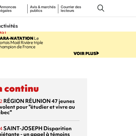
Annonces
Avis & marchés
Courrier des
légales
publics
lecteurs
ectivités
4:51
PARA-NATATION
Le
ortois Maël Rivière triple
hampion de France
VOIR PLUS
 continu
RÉGION RÉUNION
47 jeunes
2
volent pour "étudier et vivre au
bec"
SAINT-JOSEPH
Disparition
4
uiétante - un appel à témoins