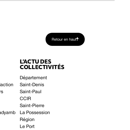
Retour en haut
L’ACTU DES
COLLECTIVITÉS
Département
daction
Saint-Denis
rs
Saint-Paul
CCIR
Saint-Pierre
 gadyamb
La Possession
Région
Le Port