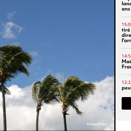
lanc
ans
15:0
tiré
dir
l'a
14:5
Maë
Fra
12:2
peuv