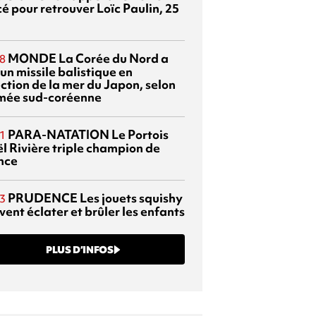
é pour retrouver Loïc Paulin, 25
MONDE
La Corée du Nord a
8
 un missile balistique en
ection de la mer du Japon, selon
rmée sud-coréenne
PARA-NATATION
Le Portois
1
l Rivière triple champion de
nce
PRUDENCE
Les jouets squishy
3
ent éclater et brûler les enfants
PLUS D’INFOS