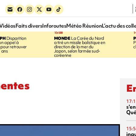
Vidéos
Faits divers
Inforoutes
Météo Réunion
L’actu des coll
15:08
1
EPH
Disparition
MONDE
La Corée du Nord
 un appel à
a tiré un missile balistique en
P
 pour retrouver
direction de la mer du
c
5 ans
Japon, selon l'armée sud-
coréenne
mentes
En
17:1
s'en
Qué
15:5
inq