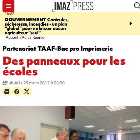
16:37
20:23
GOUVERNEMENT
Canicules,
À RETENIR CE SOIR
H
sécheresse, incendies - un plan
interpellé, coprs retrouv
"global" pour ne laisser aucun
conducteurs, fin de grèv
agriculteur "seul"
maltraités
Accueil
Actus Réunion
Partenariat TAAF-Bac pro Imprimerie
Des panneaux pour les
écoles
Publié le 29 mars 2011 à 06:00