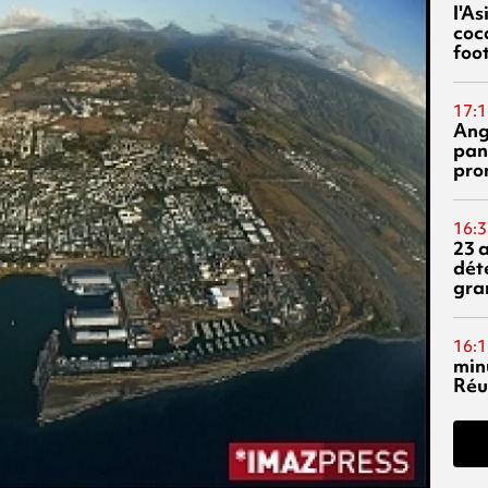
l'A
coc
foo
17:1
Ang
pan
pro
16:3
23 
dét
gra
16:1
min
Réu