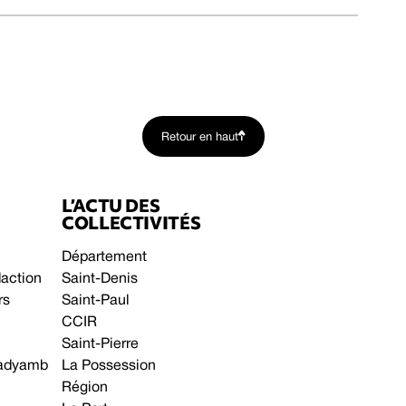
Retour en haut
L’ACTU DES
COLLECTIVITÉS
Département
daction
Saint-Denis
rs
Saint-Paul
CCIR
Saint-Pierre
 gadyamb
La Possession
Région