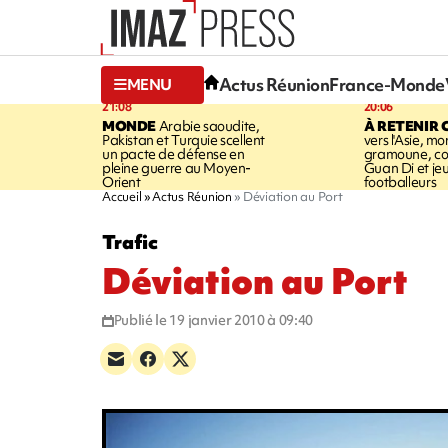
Actus Réunion
France-Monde
MENU
21:08
20:06
MONDE
Arabie saoudite,
À RETENIR 
Pakistan et Turquie scellent
vers l'Asie, mo
un pacte de défense en
gramoune, co
pleine guerre au Moyen-
Guan Di et je
Orient
footballeurs
Accueil
Actus Réunion
Déviation au Port
Trafic
Déviation au Port
Publié le 19 janvier 2010 à 09:40