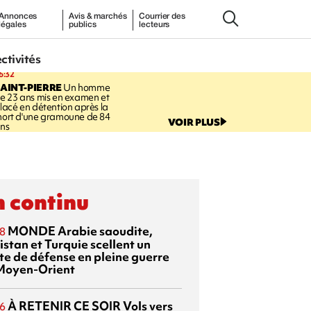
Annonces
Avis & marchés
Courrier des
légales
publics
lecteurs
ectivités
6:32
AINT-PIERRE
Un homme
e 23 ans mis en examen et
lacé en détention après la
ort d'une gramoune de 84
VOIR PLUS
ns
 continu
MONDE
Arabie saoudite,
8
istan et Turquie scellent un
te de défense en pleine guerre
Moyen-Orient
À RETENIR CE SOIR
Vols vers
6