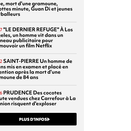
sie, mort d'une gramoune,
ottes minute, Guan Di et jeunes
tballeurs
"LE DERNIER REFUGE"
À Los
7
eles, un homme vit dans un
neau publicitaire pour
mouvoir un film Netflix
SAINT-PIERRE
Un homme de
2
ans mis en examen et placé en
ention après la mort d'une
moune de 84 ans
PRUDENCE
Des cocotes
6
ute vendues chez Carrefour à La
nion risquent d'exploser
PLUS D’INFOS