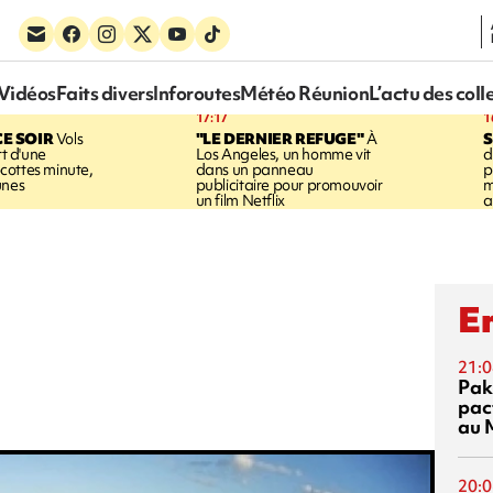
Vidéos
Faits divers
Inforoutes
Météo Réunion
L’actu des coll
17:17
1
CE SOIR
Vols
"LE DERNIER REFUGE"
À
S
rt d'une
Los Angeles, un homme vit
d
cottes minute,
dans un panneau
p
unes
publicitaire pour promouvoir
m
un film Netflix
a
En
21:0
Pak
pac
au 
20:0