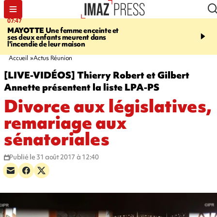
07:47
10:48
MAYOTTE
Une femme enceinte et
MALAISE
L'acteur fran
ses deux enfants meurent dans
Christophe Lambert s'e
l'incendie de leur maison
pleine séance de dédica
Etats-Unis. Vidéo sur no
Accueil
Actus Réunion
[LIVE-VIDÉOS] Thierry Robert et Gilbert
Annette présentent la liste LPA-PS
Divorce aux législatives,
remariage aux
sénatoriales
Publié le 31 août 2017 à 12:40