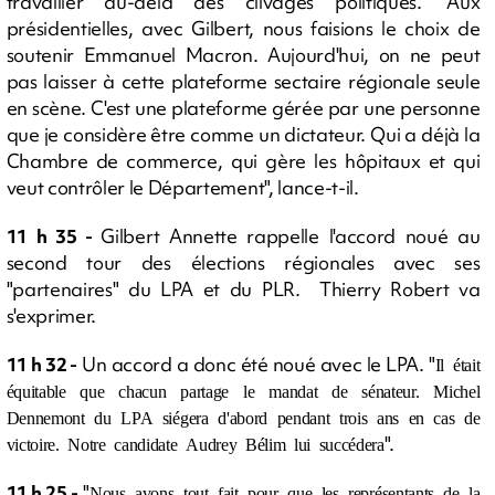
travailler au-delà des clivages politiques. "Aux
présidentielles, avec Gilbert, nous faisions le choix de
soutenir Emmanuel Macron. Aujourd'hui, on ne peut
pas laisser à cette plateforme sectaire régionale seule
en scène. C'est une plateforme gérée par une personne
que je considère être comme un dictateur. Qui a déjà la
Chambre de commerce, qui gère les hôpitaux et qui
veut contrôler le Département", lance-t-il.
11 h 35 -
Gilbert Annette rappelle l'accord noué au
second tour des élections régionales avec ses
"partenaires" du LPA et du PLR. Thierry Robert va
s'exprimer.
11 h 32 -
Un accord a donc été noué avec le LPA. "
Il était
équitable que chacun partage le mandat de sénateur. Michel
Dennemont du LPA siégera d'abord pendant trois ans en cas de
".
victoire. Notre candidate Audrey Bélim lui succédera
11 h 25 -
"
Nous avons tout fait pour que les représentants de la